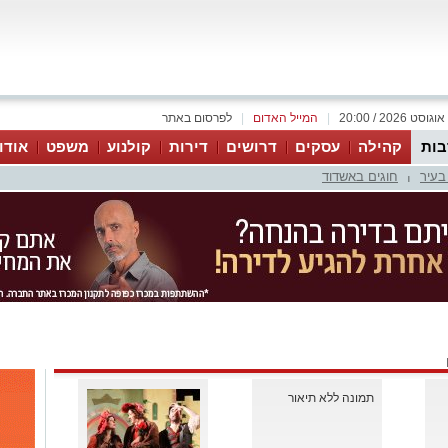
|
המייל האדום
|
לפרסום באתר
ות
קהילה
עסקים
דרושים
דירות
קולנוע
משפט
אודו
בעיר
חוגים באשדוד
|