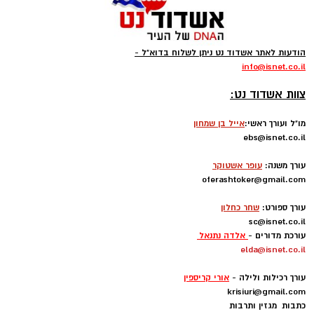
הודעות לאתר אשדוד נט ניתן לשלוח בדוא"ל -
info
@isnet.co.i
l
-
צוות אשדוד נט:
מו"ל ועורך ראשי:
אייל בן שמחון
ebs@isnet.co.il
-
עורך משנה:
עופר אשטוקר
oferashtoker@gmail.com
-
עורך ספורט:
שחר כחלון
sc@isnet.co.il
עורכת מדורים -
אלדה נתנאל
elda@isnet.co.il
-
עורך רכילות ולילה -
אורי קריספין
krisiuri@gmail.com
כתבות מגזין ותרבות