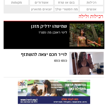
רכילות
בום או טרח
אשדודים
מקומות
אנשים
מה הסטורי שלך
יוצאים מהארון
רכילות ולילה
שמישהו ידליק מזגן
לינוי ראובן מה נסגר?
לוייר חכם יצאה להשתזף
כנסו כנסו