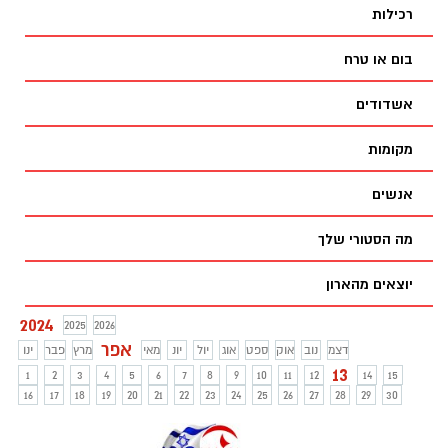
רכילות
בום או טרח
אשדודים
מקומות
אנשים
מה הסטורי שלך
יוצאים מהארון
2024
2025
2026
אפר
דצמ
נוב
אוק
ספט
אוג
יול
יונ
מאי
מרץ
פבר
ינו
13
1
2
3
4
5
6
7
8
9
10
11
12
14
15
16
17
18
19
20
21
22
23
24
25
26
27
28
29
30