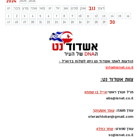
2024
2025
2026
נוב
דצמ
אוק
ספט
אוג
יול
יונ
מאי
אפר
מרץ
פבר
ינו
1
2
3
4
5
6
7
8
9
10
11
12
13
14
15
16
30
17
18
19
20
21
22
23
24
25
26
27
28
29
הודעות לאתר אשדוד נט ניתן לשלוח בדוא"ל -
info
@isnet.co.i
l
-
צוות אשדוד נט:
מו"ל ועורך ראשי:
אייל בן שמחון
ebs@isnet.co.il
-
עורך משנה:
עופר אשטוקר
oferashtoker@gmail.com
-
עורך ספורט:
שחר כחלון
sc@isnet.co.il