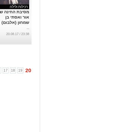
רכילות ולילה
מסיבת החינה ש
אור ואסתי בן
שמחון (אלבום)
...
23:38 / 20.08.17
20
6
17
18
19