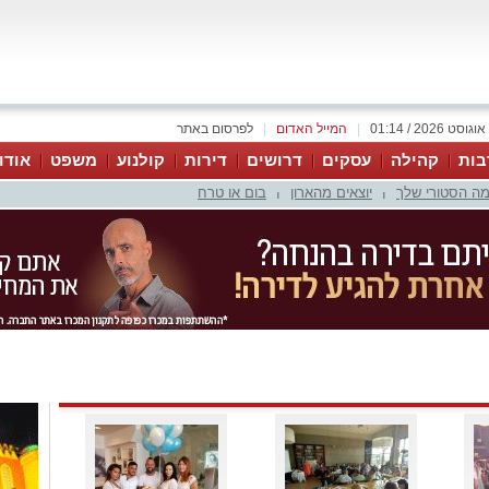
|
המייל האדום
|
לפרסום באתר
בות
קהילה
עסקים
דרושים
דירות
קולנוע
משפט
אודו
ה הסטורי שלך
יוצאים מהארון
בום או טרח
|
|