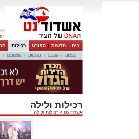
07 אוגוסט 2026 / 01:14
בית
חדשות
ספורט
רכילות
תר
רכילות
אנשים
מקומות
אשדודים
מ
|
|
|
|
רכילות ולילה
אשדוד נט
>
רכילות ולילה