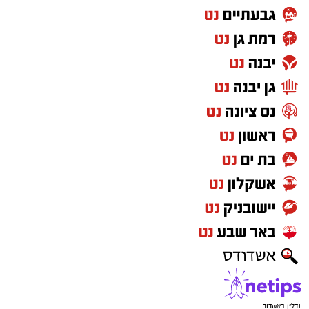
נדל"ן באשדוד