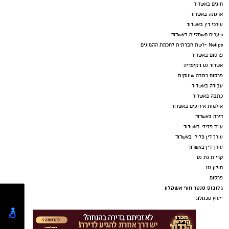
חוגים באשדוד
ארנונה באשדוד
עורכי דין באשדוד
שערים חשמליים באשדוד
Netips -רשת חברתית לחכמת ההמונים
פרסום באשדוד
אשדוד נט ויקיפדיה
פרסום כתבה שיווקית
עבודה באשדוד
כתבה באשדוד
אולמות אירועים באשדוד
דירה באשדוד
עו"ד פלילי באשדוד
עורך דין פלילי באשדוד
עורך דין באשדוד
קריית גת נט
חולון נט
פרסום
גלובוס סנטר חוף אשקלון
ייעוץ טכנולוגי