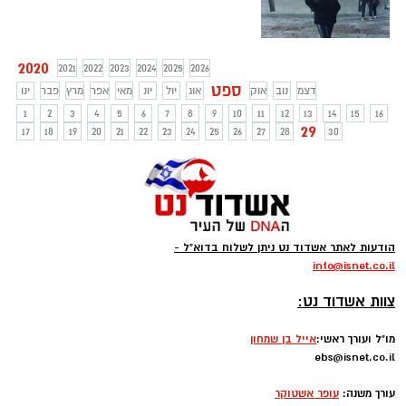
2020
2021
2022
2023
2024
2025
2026
ספט
דצמ
נוב
אוק
אוג
יול
יונ
מאי
אפר
מרץ
פבר
ינו
1
2
3
4
5
6
7
8
9
10
11
12
13
14
15
16
29
17
18
19
20
21
22
23
24
25
26
27
28
30
הודעות לאתר אשדוד נט ניתן לשלוח בדוא"ל -
info
@isnet.co.i
l
-
צוות אשדוד נט:
מו"ל ועורך ראשי:
אייל בן שמחון
ebs@isnet.co.il
-
עורך משנה:
עופר אשטוקר