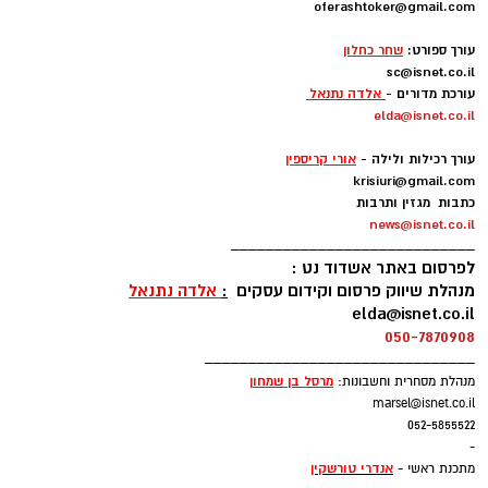
oferashtoker@gmail.com
-
עורך ספורט:
שחר כחלון
sc@isnet.co.il
עורכת מדורים -
אלדה נתנאל
elda@isnet.co.il
-
עורך רכילות ולילה -
אורי קריספין
krisiuri@gmail.com
כתבות מגזין ותרבות
news@isnet.co.il
____________________________
לפרסום באתר אשדוד נט :
מנהלת שיווק פרסום וקידום עסקים
:
אלדה נתנאל
elda@isnet.co.il
050-7870908
_______________________________
מרסל בן שמחו
ן
מנהלת מסחרית וחשבונות:
marsel@isnet.co.il
052-5855522
-
אנדרי טורשקין
מתכנת ראשי -