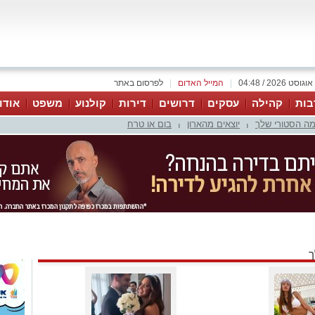
|
המייל האדום
|
לפרסום באתר
בות
קהילה
עסקים
דרושים
דירות
קולנוע
משפט
אודו
ה הסטורי שלך
יוצאים מהארון
בום או טרח
|
|
ך