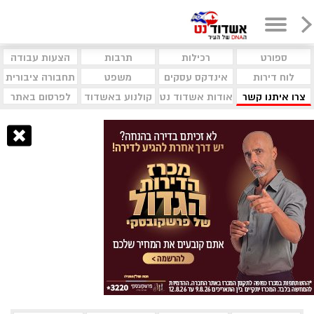
ספורט
רכילות
תרבות
הצעות עבודה
לוח דירות
אינדקס עסקים
משפט
תחבורה ציבורית
צרו איתנו קשר
אודות אשדוד נט
קולנוע באשדוד
לפרסום באתר