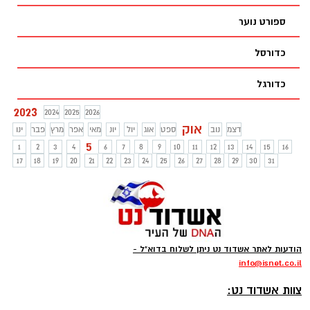
ספורט נוער
כדורסל
כדורגל
2023
2024
2025
2026
אוק
דצמ
נוב
ספט
אוג
יול
יונ
מאי
אפר
מרץ
פבר
ינו
5
1
2
3
4
6
7
8
9
10
11
12
13
14
15
16
17
18
19
20
21
22
23
24
25
26
27
28
29
30
31
הודעות לאתר אשדוד נט ניתן לשלוח בדוא"ל -
info
@isnet.co.i
l
-
צוות אשדוד נט: