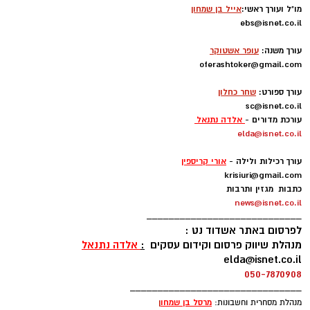
מו"ל ועורך ראשי:
אייל בן שמחון
ebs@isnet.co.il
-
עורך משנה:
עופר אשטוקר
oferashtoker@gmail.com
-
עורך ספורט:
שחר כחלון
sc@isnet.co.il
עורכת מדורים -
אלדה נתנאל
elda@isnet.co.il
-
עורך רכילות ולילה -
אורי קריספין
krisiuri@gmail.com
כתבות מגזין ותרבות
news@isnet.co.il
____________________________
לפרסום באתר אשדוד נט :
מנהלת שיווק פרסום וקידום עסקים
:
אלדה נתנאל
elda@isnet.co.il
050-7870908
_______________________________
מרסל בן שמחו
ן
מנהלת מסחרית וחשבונות: