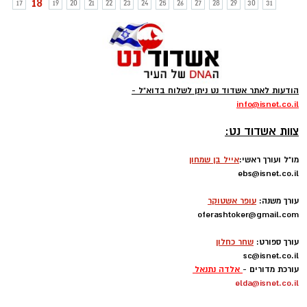
18
17
19
20
21
22
23
24
25
26
27
28
29
30
31
הודעות לאתר אשדוד נט ניתן לשלוח בדוא"ל -
info
@isnet.co.i
l
-
צוות אשדוד נט:
מו"ל ועורך ראשי:
אייל בן שמחון
ebs@isnet.co.il
-
עורך משנה:
עופר אשטוקר
oferashtoker@gmail.com
-
עורך ספורט:
שחר כחלון
sc@isnet.co.il
עורכת מדורים -
אלדה נתנאל
elda@isnet.co.il
-