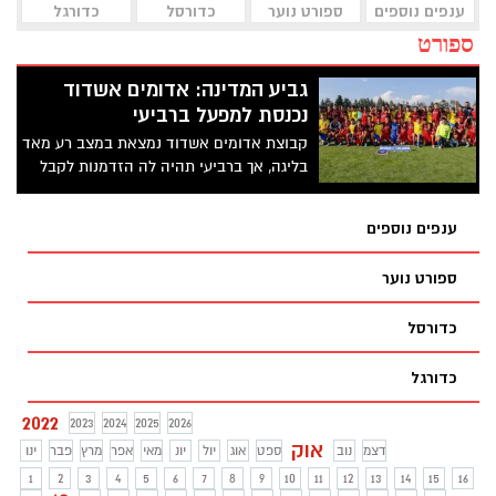
ענפים נוספים
ספורט נוער
כדורסל
כדורגל
ספורט
גביע המדינה: אדומים אשדוד
נכנסת למפעל ברביעי
קבוצת אדומים אשדוד נמצאת במצב רע מאד
בליגה, אך ברביעי תהיה לה הזדמנות לקבל
משהו אחר עם גביע המדינה, כאשר הקבוצה
תפגוש את הפועל בני זליפה
ענפים נוספים
ספורט נוער
כדורסל
כדורגל
2022
2023
2024
2025
2026
אוק
דצמ
נוב
ספט
אוג
יול
יונ
מאי
אפר
מרץ
פבר
ינו
1
2
3
4
5
6
7
8
9
10
11
12
13
14
15
16