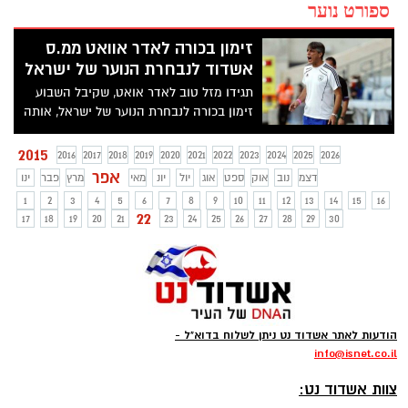
ספורט נוער
זימון בכורה לאדר אוואט ממ.ס
אשדוד לנבחרת הנוער של ישראל
תגידו מזל טוב לאדר אואט, שקיבל השבוע
זימון בכורה לנבחרת הנוער של ישראל, אותה
מאמן, אלי אוחנה
2015
2016
2017
2018
2019
2020
2021
2022
2023
2024
2025
2026
אפר
דצמ
נוב
אוק
ספט
אוג
יול
יונ
מאי
מרץ
פבר
ינו
1
2
3
4
5
6
7
8
9
10
11
12
13
14
15
16
22
17
18
19
20
21
23
24
25
26
27
28
29
30
הודעות לאתר אשדוד נט ניתן לשלוח בדוא"ל -
info
@isnet.co.i
l
-
צוות אשדוד נט: