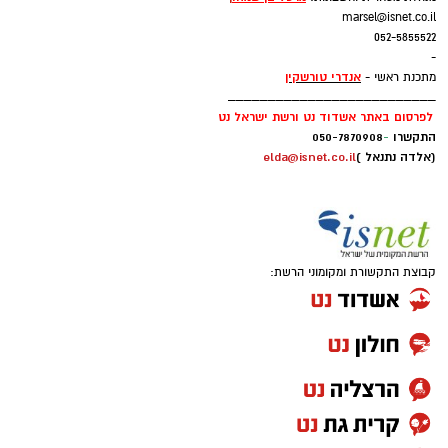
marsel@isnet.co.il
052-5855522
-
אנדרי טורשקין
מתכנת ראשי -
__________________________
לפרסום באתר אשדוד נט ורשת ישראל נט
התקשרו
-
050-7870908
(אלדה נתנאל )
elda@isnet.co.il
קבוצת התקשורת ומקומוני הרשת: