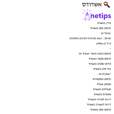
נדל"ן באשדוד
פרסום עסק באשדוד
ישראל נט
נטיפס - רשת חברתית לטיפים והמלצות
אייל בן שמחון
-
פרסום כתבה באתר "אשדוד נט"
פרסום מקומי באשדוד
קידום עסקים באשדוד
בתי מלון באשדוד
יישובניק נט
פרסום במקומונים
מקומון אשדוד
משלוחים באשדוד
מסעדות באשדוד
דירות למכירה באשדוד
דירות להשכרה באשדוד
פרסום עסק באשדוד