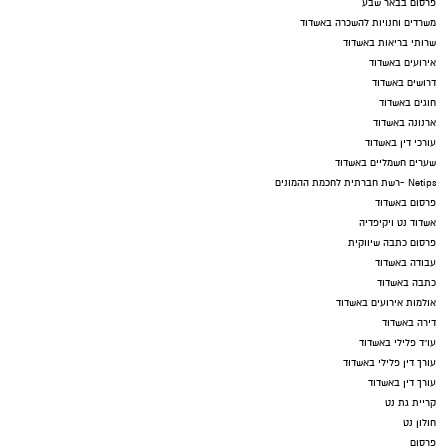
פרסום בבאר שבע
משרדים וחנויות להשכרה באשדוד
שרותי בריאות באשדוד
אירועים באשדוד
דרושים באשדוד
חוגים באשדוד
ארנונה באשדוד
עורכי דין באשדוד
שערים חשמליים באשדוד
Netips -רשת חברתית לחכמת ההמונים
פרסום באשדוד
אשדוד נט ויקיפדיה
פרסום כתבה שיווקית
עבודה באשדוד
כתבה באשדוד
אולמות אירועים באשדוד
דירה באשדוד
עו"ד פלילי באשדוד
עורך דין פלילי באשדוד
עורך דין באשדוד
קריית גת נט
חולון נט
פרסום