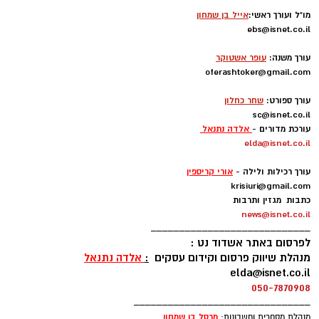
מו"ל ועורך ראשי:
אייל בן שמחון
ebs@isnet.co.il
-
עורך משנה:
עופר אשטוקר
oferashtoker@gmail.com
-
עורך ספורט:
שחר כחלון
sc@isnet.co.il
עורכת מדורים -
אלדה נתנאל
elda@isnet.co.il
-
עורך רכילות ולילה -
אורי קריספין
krisiuri@gmail.com
כתבות מגזין ותרבות
news@isnet.co.il
____________________________
לפרסום באתר אשדוד נט :
מנהלת שיווק פרסום וקידום עסקים
:
אלדה נתנאל
elda@isnet.co.il
050-7870908
_______________________________
מרסל בן שמחו
ן
מנהלת מסחרית וחשבונות: