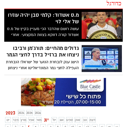
כדורגל
מ.ס אשדוד: קלמי סבן יהיה עוזרו
של אלי לוי
עושה רושם שהדבר הכי מעניין בקיץ של מ.ס
אשדוד קורה דווקא בצוות המקצועי. אחרי
ההחתמה של אלי לוי, דומה שרוב הצוות
המקצועי לא ימשיך. קלמי סבן עשוי להתמנות
גדולים מהחיים: תורג'מן ורביבו
כעוזרו של אלי לוי. משה אוחיון אחרי הרבה
ניצחו את ברזיל בדרך לחצי הגמר
שנים בתפקיד, עשוי ללכת לכיוון של מאמן
הישג ענק לנבחרת הנוער של ישראל! הנבחרת
ראשי
העפילה לחצי גמר המונדיאליטו אחרי ניצחון
מרשים 3-2 על ברזיל הגדולה ברבע הגמר
בדרך לחצי הגמר. דור תורג'מן האשדודי כבש
את השער השלישי אחרי מבצע אישי מדהים
2023
2024
2025
2026
יונ
דצמ
נוב
אוק
ספט
אוג
יול
מאי
אפר
מרץ
פבר
ינו