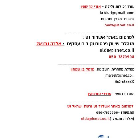
-
עורך רכילות ולילה -
אורי קריספין
krisiuri@gmail.com
כתבות מגזין ותרבות
news@isnet.co.il
____________________________
לפרסום באתר אשדוד נט :
מנהלת שיווק פרסום וקידום עסקים
:
אלדה נתנאל
elda@isnet.co.il
050-7870908
_______________________________
מרסל בן שמחו
ן
מנהלת מסחרית וחשבונות:
marsel@isnet.co.il
052-5855522
-
אנדרי טורשקין
מתכנת ראשי -
__________________________
לפרסום באתר אשדוד נט ורשת ישראל נט
התקשרו
-
050-7870908
(אלדה נתנאל )
elda@isnet.co.il