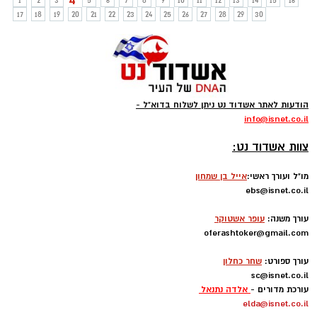
4
1
2
3
5
6
7
8
9
10
11
12
13
14
15
16
17
18
19
20
21
22
23
24
25
26
27
28
29
30
הודעות לאתר אשדוד נט ניתן לשלוח בדוא"ל -
info
@isnet.co.i
l
-
צוות אשדוד נט:
מו"ל ועורך ראשי:
אייל בן שמחון
ebs@isnet.co.il
-
עורך משנה:
עופר אשטוקר
oferashtoker@gmail.com
-
עורך ספורט:
שחר כחלון
sc@isnet.co.il
עורכת מדורים -
אלדה נתנאל
elda@isnet.co.il