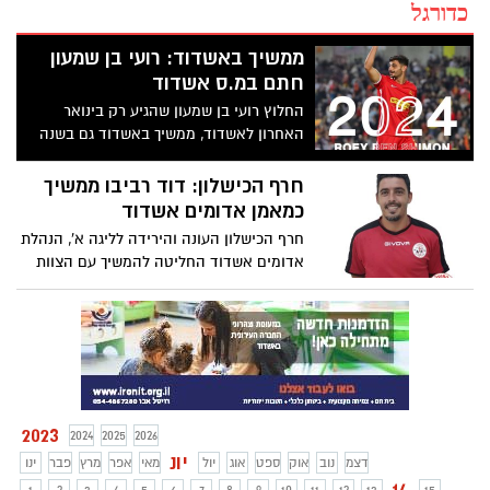
כדורגל
ממשיך באשדוד: רועי בן שמעון
חתם במ.ס אשדוד
החלוץ רועי בן שמעון שהגיע רק בינואר
האחרון לאשדוד, ממשיך באשדוד גם בשנה
הקרובה. החלוץ אמור להיות חלק מסגל
ההתקפה בקבוצה המתגבשת של אלי לוי
חרף הכישלון: דוד רביבו ממשיך
כמאמן אדומים אשדוד
חרף הכישלון העונה והירידה לליגה א', הנהלת
אדומים אשדוד החליטה להמשיך עם הצוות
המקצועי שסיים את העונה ועם דוד רביבו
שהיה מאמן כל העונה. אוהדי הקבוצה יפתחו
במחאה וזועמים על ההחלטה
2023
2024
2025
2026
יונ
דצמ
נוב
אוק
ספט
אוג
יול
מאי
אפר
מרץ
פבר
ינו