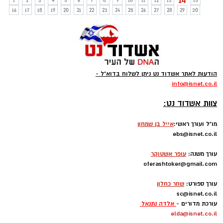
14
1
2
3
4
5
6
7
8
9
10
11
12
13
15
16
17
18
19
20
21
22
23
24
25
26
27
28
29
30
הודעות לאתר אשדוד נט ניתן לשלוח בדוא"ל -
info
@isnet.co.i
l
-
צוות אשדוד נט:
מו"ל ועורך ראשי:
אייל בן שמחון
ebs@isnet.co.il
-
עורך משנה:
עופר אשטוקר
oferashtoker@gmail.com
-
עורך ספורט:
שחר כחלון
sc@isnet.co.il
עורכת מדורים -
אלדה נתנאל
elda@isnet.co.il