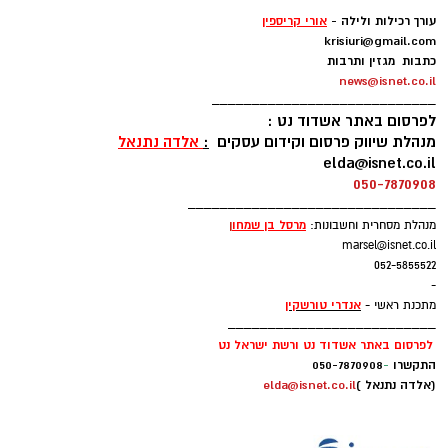
-
עורך רכילות ולילה -
אורי קריספין
krisiuri@gmail.com
כתבות מגזין ותרבות
news@isnet.co.il
____________________________
לפרסום באתר אשדוד נט :
מנהלת שיווק פרסום וקידום עסקים
:
אלדה נתנאל
elda@isnet.co.il
050-7870908
_______________________________
מרסל בן שמחו
ן
מנהלת מסחרית וחשבונות:
marsel@isnet.co.il
052-5855522
-
אנדרי טורשקין
מתכנת ראשי -
__________________________
לפרסום באתר אשדוד נט ורשת ישראל נט
התקשרו
-
050-7870908
(אלדה נתנאל )
elda@isnet.co.il