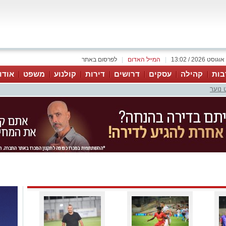
|
המייל האדום
|
לפרסום באתר
בות
קהילה
עסקים
דרושים
דירות
קולנוע
משפט
אודו
 נוער