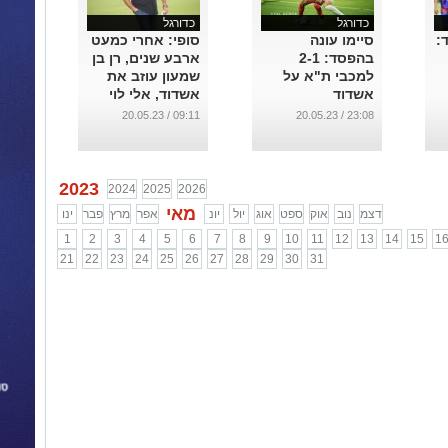
כדורגל
כדורגל
:
סיימו עונה
סופי: אחרי כמעט
בהפסד: 2-1
ארבע שנים, רן בן
למכבי ת"א על
שמעון עוזב את
אשדוד
אשדוד, אלי לוי
יחליפו
...
09:11 / 20.05.23
23:08 / 20.05.23
...
2023
2024
2025
2026
מאי
דצמ
נוב
אוק
ספט
אוג
יול
יונ
אפר
מרץ
פבר
ינו
1
2
3
4
5
6
7
8
9
10
11
12
13
14
15
1
21
22
23
24
25
26
27
28
29
30
31