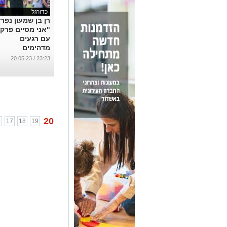
כדורגל
רן בן שמעון נפרד
"אני מסיים פרק
עם רגעים
מדהימים
באשדוד"
23:23 / 20.05.23
...
20
6
17
18
19