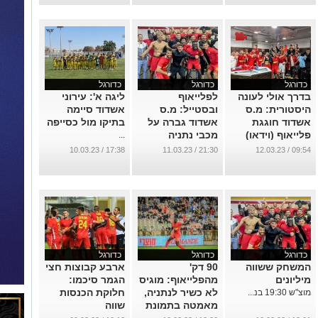
כדורגל
כדורגל
כדורגל
בדרך אולי לעונה
לפלייאוף
ליגה א': עירוני
היסטורית: מ.ס
ובסטייל: מ.ס
אשדוד סיימה
אשדוד חוגגת
אשדוד גברה על
בתיקו מול כסייפה
פלייאוף (וידאו)
מכבי נתניה
...
...
...
17:38 / 10.03.23
21:30 / 11.03.23
09:54 / 12.03.23
כדורגל
כדורגל
כדורגל
המשחק ששווה
90 דק'
ארבע קבוצות חצי
מיליונים
מהפלייאוף: מוגיס
הגמר סיכמו:
לא כשיר לנתניה,
חלוקת הכנסות
מוצ"ש 19:30 בנ...
מאמטה בתמונת
שווה