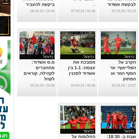
לבקשת אשדוד
ביקשה להעביר
...
להעברת המשחק
לבלומפילד
19:44 / 06.03.23
01:20 / 07.03.23
01:23 / 07.03.23
לבלומפילד
...
...
כדורגל
כדורגל
כדורגל
הקרב על
מסבכת את
מ.ס אשדוד:
הפלייאוף: עד
עצמה: 1-1 בין
מתחברים
הסוף המר או
אשדוד לסכנין
לקהילה, קוראים
המתוק
לקהל
...
...
...
16:08 / 03.03.23
20:36 / 04.03.23
12:57 / 05.03.23
כדורגל
כדורגל
שבת ב- 18:30:
החלומות על