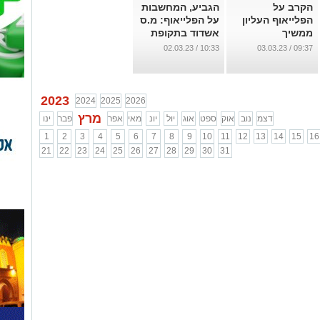
הקרב על
הגביע, המחשבות
הפלייאוף העליון
על הפלייאוף: מ.ס
ממשיך
אשדוד בתקופת
פריחה
...
10:33 / 02.03.23
09:37 / 03.03.23
...
2023
2024
2025
2026
מרץ
דצמ
נוב
אוק
ספט
אוג
יול
יונ
מאי
אפר
פבר
ינו
1
2
3
4
5
6
7
8
9
10
11
12
13
14
15
16
21
22
23
24
25
26
27
28
29
30
31