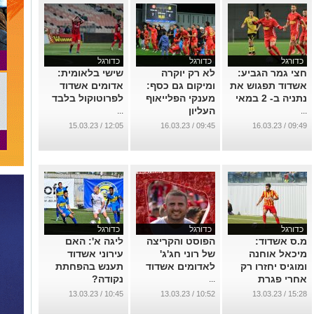
כדורגל
כדורגל
כדורגל
חצי גמר הגביע:
לא רק יוקרה
שישי בלאומית:
אשדוד תפגוש את
ומיקום גם כסף:
אדומים אשדוד
נתניה ב- 2 במאי
מענקי הפלייאוף
לפרוטוקול בלבד
העליון
...
...
...
12:05 / 15.03.23
09:45 / 16.03.23
09:49 / 16.03.23
כדורגל
כדורגל
כדורגל
מ.ס אשדוד:
הפוסט והקריצה
ליגה א': האם
מיכאל אוחנה
של רוני חג'ג'
עירוני אשדוד
ומוגיס יחזרו רק
לאדומים אשדוד
תענש בהפחתת
אחרי פגרת
נקודה?
...
הנבחרת
...
10:45 / 13.03.23
10:52 / 13.03.23
15:28 / 13.03.23
...