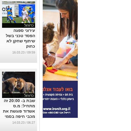
כדורגל
עירוני ספגה
הפסד טכני בשל
שיתוף שחקן לא
כחוק
...
09:59 / 16.03.23
כדורגל
שבת ב- 20:00 זה
מתחיל: מ.ס
אשדוד פוגשת את
מכבי חיפה בסמי
עופר
06:27 / 14.03.23
...