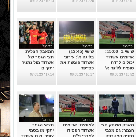
ההרכב
...
10:13 / 09.03.23
12:20 / 10.03.23
13:01 / 10.03.23
...
כדורגל
כדורגל
כדורגל
שישי ב- 15:00:
שישי (13:45)
המאבק הצליח:
אדומים אשדוד
בליגה א': עירוני
חצי הגמר של
יכולים לרדת
אשדוד פוגשת את
אשדוד מול נתניה
סופית לליגה א'
כסייפה
יתקיים
בבלומפילד
...
...
17:14 / 07.03.23
10:17 / 08.03.23
15:52 / 08.03.23
...
כדורגל
כדורגל
כדורגל
מאבק משחק חצי
לאומית: אדומים
חצאי הגמר
הגמר: גם מכבי
אשדוד הפסידו
יתקיימו בסמי
נתניה הצטרפה
למכבי פ"ת
עופר, מ.ס אשדוד