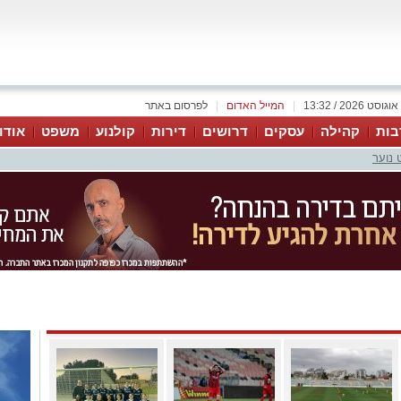
|
המייל האדום
|
לפרסום באתר
בות
קהילה
עסקים
דרושים
דירות
קולנוע
משפט
אודו
 נוער