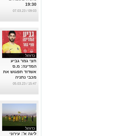
19:30
...
09:03 / 07.03.23
כדורגל
חצי גמר גביע
המדינה: מ.ס
אשדוד תפגוש את
מכבי נתניה
...
15:47 / 05.03.23
כדורגל
ליגה א': עירוני