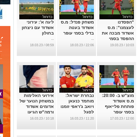
כדורגל
כדורגל
כדורגל
"הפסדנו
משחק פנדל: מ.ס
ליגה א': עירוני
לעצמנו": מ.ס
אשדוד בעטה
אשדוד עם ניצחון
אשדוד מבכה את
בדלי בסמי עופר
בחולון
ההפסד בסמי
...
...
עופר
08:59 / 18.03.23
22:06 / 18.03.23
10:03 / 19.03.23
...
כדורגל
כדורגל
כדורגל
מוצ"ש ב- 20:00:
נבחרת ישראל:
אירועי האלימות
מ.ס אשדוד
מוחמד כנעאן
במשחק הנוער של
פותחת פלייאוף
ויואב ג'ראפי זומנו
אדומים אשדוד
בסמי עופר
לסגל
ורמה"ש הגיעו
לבית הדין
...
...
10:18 / 16.03.23
11:20 / 16.03.23
12:00 / 17.03.23
...