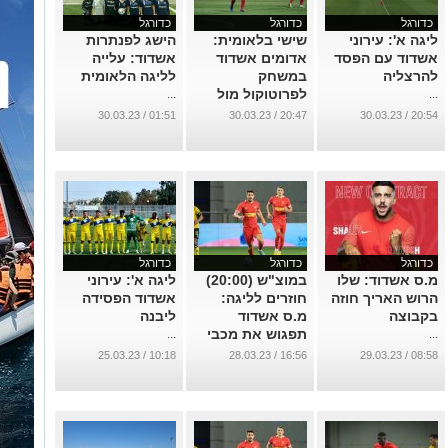
כדורגל
כדורגל
כדורגל
ליגה א': עירוני
שישי בלאומית:
הישג לפנתרות
אשדוד עם הפסד
אדומים אשדוד
אשדוד: עלייה
להרצליה
במשחק
לליגה הלאומית
לפרוטוקול מול
...
...
רמה"ש
01:51 / 30.03.23
20:47 / 30.03.23
20:54 / 30.03.23
...
כדורגל
כדורגל
כדורגל
מ.ס אשדוד: שלו
במוצ"ש (20:00)
ליגה א': עירוני
הרוש האריך חוזה
חוזרים לליגה:
אשדוד הפסידה
בקבוצה
מ.ס אשדוד
ליבנה
תפגוש את מכבי
...
...
נתניה
10:18 / 25.03.23
16:56 / 28.03.23
08:58 / 29.03.23
...