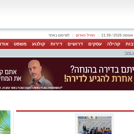
|
המייל האדום
|
לפרסום באתר
בות
קהילה
עסקים
דרושים
דירות
קולנוע
משפט
אודו
 נוער