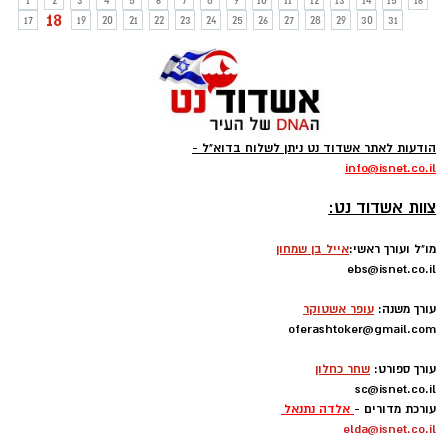
1
2
3
4
5
6
7
8
9
10
11
12
13
14
15
16
18
17
19
20
21
22
23
24
25
26
27
28
29
30
31
הודעות לאתר אשדוד נט ניתן לשלוח בדוא"ל -
info
@isnet.co.i
l
-
צוות אשדוד נט:
מו"ל ועורך ראשי:
אייל בן שמחון
ebs@isnet.co.il
-
עורך משנה:
עופר אשטוקר
oferashtoker@gmail.com
-
עורך ספורט:
שחר כחלון
sc@isnet.co.il
עורכת מדורים -
אלדה נתנאל
elda@isnet.co.il