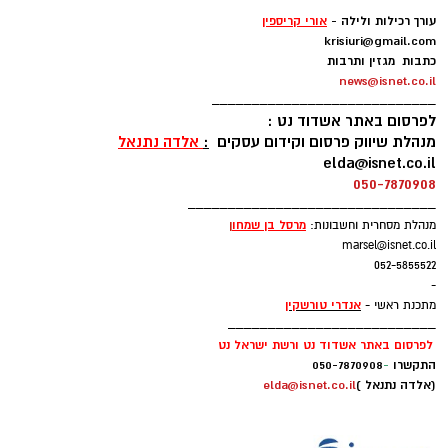
-
עורך רכילות ולילה -
אורי קריספין
krisiuri@gmail.com
כתבות מגזין ותרבות
news@isnet.co.il
____________________________
לפרסום באתר אשדוד נט :
מנהלת שיווק פרסום וקידום עסקים
:
אלדה נתנאל
elda@isnet.co.il
050-7870908
_______________________________
מרסל בן שמחו
ן
מנהלת מסחרית וחשבונות:
marsel@isnet.co.il
052-5855522
-
אנדרי טורשקין
מתכנת ראשי -
__________________________
לפרסום באתר אשדוד נט ורשת ישראל נט
התקשרו
-
050-7870908
(אלדה נתנאל )
elda@isnet.co.il