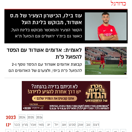
כדורגל
עוז בילו, הכישרון הצעיר של מ.ס
אשדוד, מבוקש בליגת העל
הקשר הצעיר והמוכשר מבוקש בליגת העל,
כאשר גם בית"ר ירושלים וגם הפועל ת"א
רוצות את השחקן. באשדוד כבר קיבלו
החלטה להיפרד וגם השחקן רוצה "שינוי
לאומית: אדומים אשדוד עם הפסד
אווירה". העסקה עשויה לכלול השאלה ללא
להפועל פ"ת
אופציית מכירה
קבוצת אדומים אשדוד עם הפסד נוסף 2-1
להפועל פ"ת ביתי, ולצערם של האדומים הם
ממשיכים להתרחק מהסיכוי להישאר בליגה
2023
2024
2025
2026
ינו
דצמ
נוב
אוק
ספט
אוג
יול
יונ
מאי
אפר
מרץ
פבר