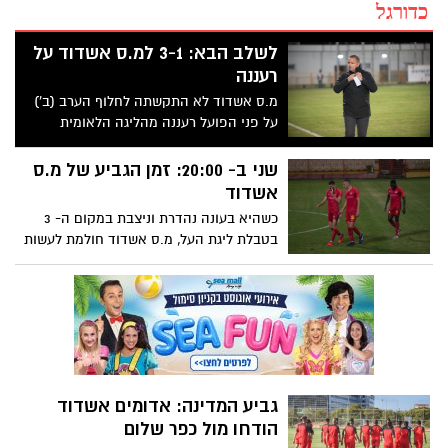
כדורגל
לשלב הבא: 3-1 למ.ס אשדוד על
רעננה
מ.ס אשדוד לא התקשתה לחלוף הערב (ב')
על פני הפועל רעננה מהליגה הלאומית
בדרכה לשלב הבא בגביע המדינה. אשדוד של
בן שמעון גברה 3-1 על רעננה בדרכה לשלב
שני ב- 20:00: זמן הגביע של מ.ס
הבא. גורדנה, בקאיוקו וטוראל כבשו
אשדוד
לאשדודים. ההגרלה ביום שלישי
כשהיא בעונה נהדרת וניצבת במקום ה- 3
בטבלת ליגת העל, מ.ס אשדוד חולמת לעשות
משהו היסטורי גם בגביע המדינה. בשני בערב
(20:00) תחל הקבוצה של רן בן שמעון את
המסע לגביע במפגש ביתי מול הפועל רעננה
מהליגה הלאומית. עוז בילו עשוי לקבל את
חולצת ההרכב
גביע המדינה: אדומים אשדוד
הודחו מול כפר שלום