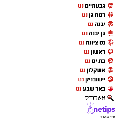
נדל"ן באשדוד