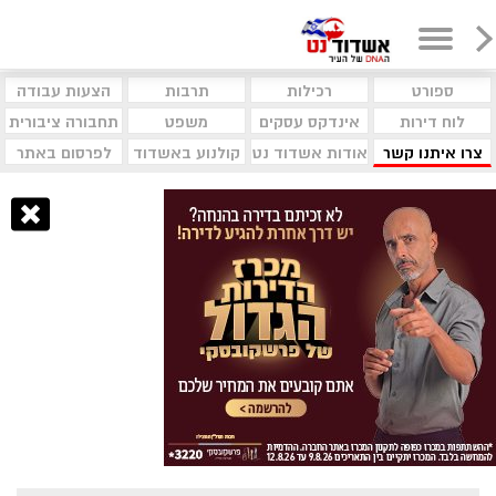
ספורט
רכילות
תרבות
הצעות עבודה
לוח דירות
אינדקס עסקים
משפט
תחבורה ציבורית
צרו איתנו קשר
אודות אשדוד נט
קולנוע באשדוד
לפרסום באתר