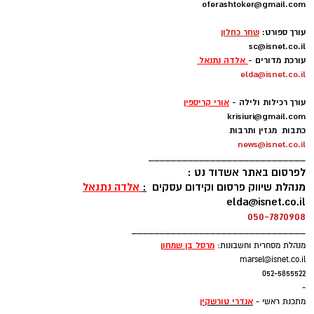
oferashtoker@gmail.com
-
עורך ספורט:
שחר כחלון
sc@isnet.co.il
עורכת מדורים -
אלדה נתנאל
elda@isnet.co.il
-
עורך רכילות ולילה -
אורי קריספין
krisiuri@gmail.com
כתבות מגזין ותרבות
news@isnet.co.il
____________________________
לפרסום באתר אשדוד נט :
מנהלת שיווק פרסום וקידום עסקים
:
אלדה נתנאל
elda@isnet.co.il
050-7870908
_______________________________
מרסל בן שמחו
ן
מנהלת מסחרית וחשבונות:
marsel@isnet.co.il
052-5855522
-
אנדרי טורשקין
מתכנת ראשי -