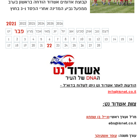
קבוצת אדומים אשדוד הודחה בראשון בערב
ממפעל גביע המדינה אחרי הפסד 3-1 בחוץ
מול כפר שלם מהליגה הלאומית. עוז ראלי רק
צימק עבור הקבוצה של יובל נעים שתתרכז
2021
2022
2023
2024
2025
2026
במאבקי הליגה
פבר
דצמ
נוב
אוק
ספט
אוג
יול
יונ
מאי
אפר
מרץ
ינו
1
2
3
4
5
6
7
8
9
10
11
12
13
14
15
16
22
17
18
19
20
21
23
24
25
26
27
28
הודעות לאתר אשדוד נט ניתן לשלוח בדוא"ל -
info
@isnet.co.i
l
-
צוות אשדוד נט:
מו"ל ועורך ראשי:
אייל בן שמחון
ebs@isnet.co.il
-
עורך משנה:
עופר אשטוקר