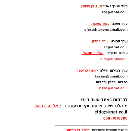
מו"ל ועורך ראשי:
אייל בן שמחון
ebs@isnet.co.il
-
עורך משנה:
עופר אשטוקר
oferashtoker@gmail.com
-
עורך ספורט:
שחר כחלון
sc@isnet.co.il
עורכת מדורים -
אלדה נתנאל
elda@isnet.co.il
-
עורך רכילות ולילה -
אורי קריספין
krisiuri@gmail.com
כתבות מגזין ותרבות
news@isnet.co.il
____________________________
לפרסום באתר אשדוד נט :
מנהלת שיווק פרסום וקידום עסקים
:
אלדה נתנאל
elda@isnet.co.il
050-7870908
_______________________________
מרסל בן שמחו
ן
מנהלת מסחרית וחשבונות: