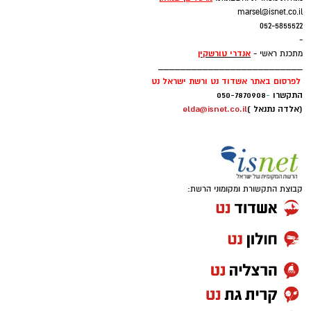
marsel@isnet.co.il
052-5855522
-
אנדרי טורשקין
מתכנת ראשי -
__________________________
לפרסום באתר אשדוד נט ורשת ישראל נט
התקשרו
-
050-7870908
(אלדה נתנאל )
elda@isnet.co.il
קבוצת התקשורת ומקומוני הרשת: