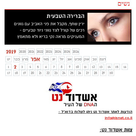
נשים
הברירה הטבעית
ירין שחף, מקבל את פני האביב עם גוונים
רכים של קורל לצד גווני ניוד טבעיים -
המעניקים מראה נקי בריא ולא מתאמץ
2019
2020
2021
2022
2023
2024
2025
2026
אפר
דצמ
נוב
אוק
ספט
אוג
יול
יונ
מאי
מרץ
פבר
ינו
2
1
3
4
5
6
7
8
9
10
11
12
13
14
15
16
17
18
19
20
21
22
23
24
25
26
27
28
29
30
הודעות לאתר אשדוד נט ניתן לשלוח בדוא"ל -
info
@isnet.co.i
l
-
צוות אשדוד נט: