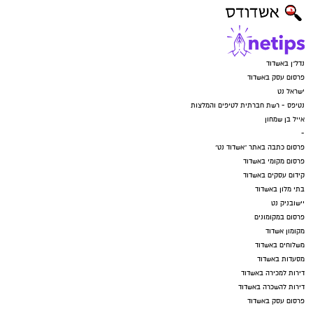
נדל"ן באשדוד
פרסום עסק באשדוד
ישראל נט
נטיפס - רשת חברתית לטיפים והמלצות
אייל בן שמחון
-
פרסום כתבה באתר "אשדוד נט"
פרסום מקומי באשדוד
קידום עסקים באשדוד
בתי מלון באשדוד
יישובניק נט
פרסום במקומונים
מקומון אשדוד
משלוחים באשדוד
מסעדות באשדוד
דירות למכירה באשדוד
דירות להשכרה באשדוד
פרסום עסק באשדוד