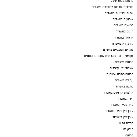
פרסום בבאר שבע
משרדים וחנויות להשכרה באשדוד
שרותי בריאות באשדוד
אירועים באשדוד
דרושים באשדוד
חוגים באשדוד
ארנונה באשדוד
עורכי דין באשדוד
שערים חשמליים באשדוד
Netips -רשת חברתית לחכמת ההמונים
פרסום באשדוד
אשדוד נט ויקיפדיה
פרסום כתבה שיווקית
עבודה באשדוד
כתבה באשדוד
אולמות אירועים באשדוד
דירה באשדוד
עו"ד פלילי באשדוד
עורך דין פלילי באשדוד
עורך דין באשדוד
קריית גת נט
חולון נט
פרסום