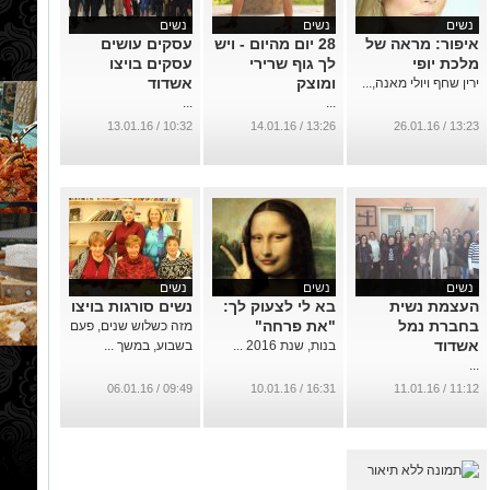
נשים
נשים
נשים
איפור: מראה של
28 יום מהיום - ויש
עסקים עושים
מלכת יופי
לך גוף שרירי
עסקים בויצו
ומוצק
אשדוד
ירין שחף ויולי מאנה,...
...
...
10:32 / 13.01.16
13:26 / 14.01.16
13:23 / 26.01.16
נשים
נשים
נשים
העצמת נשית
בא לי לצעוק לך:
נשים סורגות בויצו
בחברת נמל
"את פרחה"
מזה כשלוש שנים, פעם
אשדוד
בנות, שנת 2016 ...
בשבוע, במשך ...
...
09:49 / 06.01.16
16:31 / 10.01.16
11:12 / 11.01.16