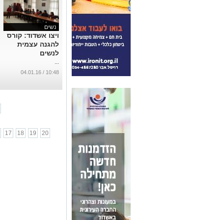
נשים
ויצו אשדוד: קורס
להגנה עצמית
לנשים
...
10:48 / 04.01.16
6
17
18
19
20