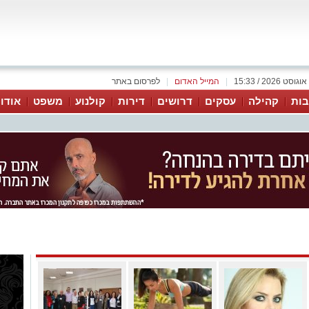
|
המייל האדום
|
לפרסום באתר
ות
קהילה
עסקים
דרושים
דירות
קולנוע
משפט
אודו