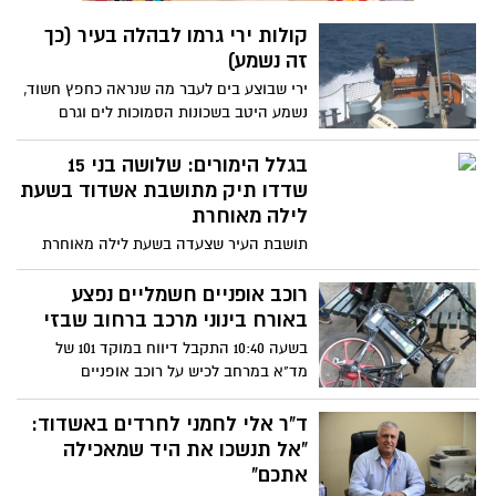
השכנה הציעה מחירי דיור נמוכים משמעותית.
קולות ירי גרמו לבהלה בעיר (כך
כיצד המגמה תתהפך בחזרה. בכתבה הבאה?
זה נשמע)
ירי שבוצע בים לעבר מה שנראה כחפץ חשוד,
נשמע היטב בשכונות הסמוכות לים וגרם
לבהלה. במייל האדום של אשדוד התקבלו
פניות רבות של תושבים, שחשבו כי מדובר
בגלל הימורים: שלושה בני 15
באירוע ירי כלשהו בעיר
שדדו תיק מתושבת אשדוד בשעת
לילה מאוחרת
תושבת העיר שצעדה בשעת לילה מאוחרת
ברחוב באשדוד, נפלה קורבן למעשה שוד על
ידי 3 קטינים בני 15 בלבד. המשטרה הצליחה
רוכב אופניים חשמליים נפצע
לגבש תשתית ראייתי נגד השלושה, כאשר
באורח בינוני מרכב ברחוב שבזי
אחד מהם חשוד באירוע שוד נוסף
בשעה 10:40 התקבל דיווח במוקד 101 של
מד"א במרחב לכיש על רוכב אופניים
חשמליים שנפגע מרכב ברחוב רבי שלום שבזי
באשדוד. חובשים ופראמדיקים של מד"א
ד"ר אלי לחמני לחרדים באשדוד:
מעניקים טיפול רפואי ומפנים לבי"ח אסותא
"אל תנשכו את היד שמאכילה
אשדוד גבר כבן 45 במצב בינוני עם חבלת
אתכם"
ראש.