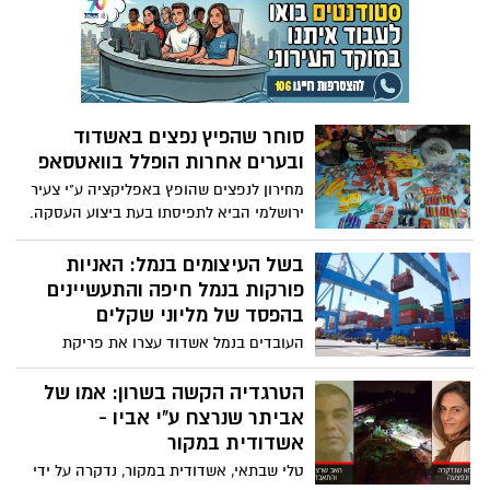
העלמין באשדוד. טלי שבתאי, אימו של
פרקליטות דרום
אביתר, תושבת אשדוד במקור. בני משפחתה
הגרעינית הם אשדודים. במשפחה ביקשו שלא
לסקר את הלוויה
סוחר שהפיץ נפצים באשדוד
ובערים אחרות הופלל בוואטסאפ
מחירון לנפצים שהופץ באפליקציה ע"י צעיר
ירושלמי הביא לתפיסתו בעת ביצוע העסקה.
ולפשיטה על המקום שבו הוחבאה הסחורה
בשל העיצומים בנמל: האניות
פורקות בנמל חיפה והתעשיינים
בהפסד של מליוני שקלים
העובדים בנמל אשדוד עצרו את פריקת
האוניות ביומיים האחרונים במחאה על כך
שההנהלה העבירה אליהם חלק מקנס שהוטל
הטרגדיה הקשה בשרון: אמו של
על הנמל בשל זיהום. התעשיינים שצפויים
אביתר שנרצח ע"י אביו -
להנזק במליונים דורשים משר התחבורה
אשדודית במקור
להתערב באופן מיידי
טלי שבתאי, אשדודית במקור, נדקרה על ידי