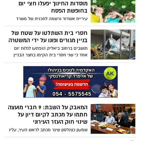
המודיע, גם האח הקטן והמקומי 'אשדוד
מוסדות החינוך יפעלו חצי יום
בכותרות', שמזוהה עם חסידות גור ועם סגן
בחופשת הפסח
ראש העיר מוטי ליברמן - מפרסם שאלות
עיריית אשדוד נרשמה לתכנית של משרד
נוקבות לראש העיר יחיאל לסרי. נראה שכעת
החינוך, להפעלת התכנית "ניצנים בחופשות –
משנים בהנהגה החרדית את הגישה, ומבהירים
בתי הספר של החגים" שיופעלו כבר בחופשת
חסרי בית השתלטו על שטח של
לראש העיר כי לא יתפשרו על נושא השבת.
הפסח הקרובה. במסגרת תכנית זו יזכו
בניין מגורים ופונו על ידי המשטרה
התלמידים לקבל פעילות העשרה תוספתית
תושבים ברחוב ביאליק הופתעו לגלות יום
במוסדות החינוך במשך 5 ימים, עד לשעה
אחד כי שני חסרי בית הקימו בחצר הבניין
13:00, במהלך החופשה
מבנה מאולתר בו שמו את חפציהם. היום
פינתה המשטרה את הדיירים החדשים,
שהשתלטו על שטח לא שלהם
המאבק על השבת: 9 חברי מועצה
חתמו על מכתב לקיום דיון על
שינוי חוק העזר העירוני
שמעון כצנלסון שיגר מכתב לראש העיר, עליו
חתומים הוא ועוד 8 חברי מועצה, בדרישה