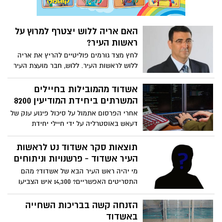
האם אריה ללוש יצטרף למרוץ על
ראשות העיר?
לחץ מצד גורמים פוליטיים להריץ את אריה
ללוש לראשות העיר. ללוש, חבר מועצת העיר
לשעבר ומכהן כמנכ"ל החברה העירונית
למתנ"סים בבת ים. הוא פרש מהחיים
אשדוד מהמובילות בחיילים
הפוליטיים ביולי 2013. יתכן שממש בקרוב
המשרתים ביחידת המודיעין 8200
נראה אותו שוב במירוץ לראשות העיר אך זאת
אחרי הפרסום אתמול על סיכול פיגוע ענק של
במידה ויזכה להבטחת תמיכה מאחת או יותר
דעאש באוסטרליה על ידי חיילי יחידת
מהמפלגות.
המודיעין 8200, מתברר כי גם לחיילים בני
העיר אשדוד יש חלק חשוב מאוד בסיכול.
תוצאות סקר אשדוד נט לראשות
אשדוד מובילה במספר החיילים שמשרתים
העיר אשדוד - פרשנויות וניתוחים
ביחידה ומתגוררים בעיר. בהחלט כבוד לצעירי
מי יהיה ראש העיר הבא של אשדוד? מהם
העיר
התסריטים האפשריים? 14,300 איש הצביעו
בסקר הראשון של אשדוד נט והם מהווים כ
12% מהמצביעים הצפויים להגיע לקלפי
הזנחה קשה בבריכות השחייה
בבחירות 2018 . על פי סקר אשדוד נט - הכול
באשדוד