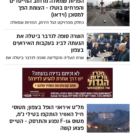
הפניות שמאלה מרחוב המייסדים
והפרחים בוטלו - הצומת הפך
למסוכן (וידאו)
כחלק מפרויקט הגל הירוק, הפניות שמאלה
מרחובות המייסדים והפרחים לכיוון שדרות
בני ברית - בוטלו. אלא שנהגים לא שמים לב
השרה סופה לנדבר ביטלה את
לשינויים, ומכוחו של הרגל ממשיכים לבצע
הגעתה לביג בעקבות האירועים
פניות שמאלה למרות הרכבים שמגיעים ממול.
בצפון
השבוע זה נגמר בתאונה אחת לפחות ושני כלי
שרת העליה והקליטה סופה לנדבר ביטלה את
רכב שהושבתו
הגעתה הצהריים לביג, לאחר שתכננה להגיע
ולתמוך בעסקים שפתוחים בשבת במקום.
הביטול הוא בעקבות האירועים בצפון
מל"ט איראני הופל בצפון; מטוסי
חיל האוויר הותקפו בטילי נ"מ,
מטוס F-16 נפגע והתרסק - הטייס
פצוע קשה