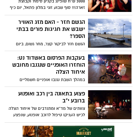
3000 ש"ח שופינג בקניון סימול וקבוצת
זארה!!! סוף שבוע זוגי במלון פתאל, יום כיף
בביג פאשן עם 500 ש"ח לקניות וארוחה
מפנקת, 500 ש"ח לנסיעות ספיישל במוניות
הגשם חזר - האם מזג האוויר
גט, ארוחת שף זוגית ו 7 ארוחות זוגיות
ישבש את חגיגות פורים בבתי
במסעדות הכי שוות בעיר - צלמו ושלחו אלינו
הספר?
את התחפושת שלכם וזכו בפרסים הכי
הגשם חזר לביקור קצר, מחר גשום, ביום
לוהטים בעיר. ניתן לשלוח תמונות עד חמישי
רביעי מעונן חלקית
בחצות
בעקבות הפרסום באשדוד נט:
הוחזרו האופניים שנגנבו מחובש
איחוד הצלה
במהלך השבת נגנבו אופניים חשמליים
ששמשו מזה תקופה חובש איחוד הצלה,
ושבאמצעותם הגיע לאירועים רבים ברחבי
פצוע בתאונה בין רכב ואופנוע
העיר כדי לסייע בהצלת חיים. בעקבות
ברובע י"ב
הקריאה שלו באתר אשדוד נט, הוחזרו
צוותים של מד"א ומתנדבים של איחוד הצלה
האופניים יחד עם כל ציוד ההצלה שהיה בהם
לכיש העניקו טיפול לרוכב אופנוע, שנפצע
בתאונה שהתרחשה בין אופנוע ורכב פרטי.
הצוותים במקום העניקו לו טיפול רפואי
ראשוני, והוא פונה במצב קל לבית החולים