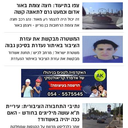
לגלות שהאופניים ששמשו אותו להצלת חיים -
צפו בתיעוד: חצה צומת באור
נגנבו על כל ציודם. בפנייה דרך אשדוד נט
אדום וכמעט גרם לתאונה קשה
קורא עטיה למי שגנב את האופניים להחזירם,
זה יכול היה להגמר רע מאוד: נהג רכב חצה
או לפחות את הציוד שמשמש להצלת חיים
את צומת הרחובות בן גוריון - ויצמן באור
אדום מלא, ורגע לפני שרכבים נכנסו לצומת
הוא חוצה אותו במהירות. עוד שבריר שנייה
המשטרה מבקשת את עזרת
זה היה נגמר רע מאוד
הציבור באיתור נעדרת בסיכון גבוה
משטרת ישראל / מרחב לכיש / תחנת אשדוד
מבקשת את עזרת הציבור באיתור הנעדרת
יפית טנטלר שיצאה היום בשעות הצהריים
מהוסטל בעיר אשדוד ומאז נותק עמה הקשר
ואבדו עקבותיה
נתיבי התחבורה הציבורית: עיריית
ת"א עושה מיליונים בחודש - האם
ככה יהיה באשדוד?
אתר כלכליסט מדווח על הקנסות שמחלקת