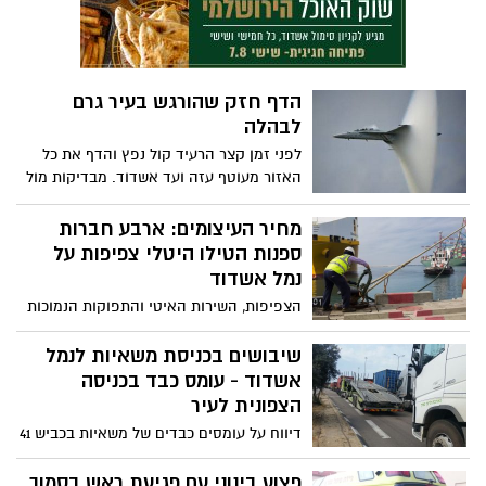
אסותא באשדוד להמשך טיפול. נסיבות
התאונה בחקירה
הדף חזק שהורגש בעיר גרם
לבהלה
לפני זמן קצר הרעיד קול נפץ והדף את כל
האזור מעוטף עזה ועד אשדוד. מבדיקות מול
גורמי הביטחון עולה כי אין אירוע חריג באזור
של נפילת טילים או כל אירוע חבלני אחר.
מחיר העיצומים: ארבע חברות
המקור הוא כנראה בפעילות של חיל האוויר
ספנות הטילו היטלי צפיפות על
וכן מדובר בבום על קולי ככל הנראה
נמל אשדוד
הצפיפות, השירות האיטי והתפוקות הנמוכות
בנמל הביאו לאחרונה ארבע חברות ספנות
להטיל היטלי צפיפות על נמל אשדוד
שיבושים בכניסת משאיות לנמל
אשדוד - עומס כבד בכניסה
הצפונית לעיר
דיווח על עומסים כבדים של משאיות בכביש 41
בכניסה הצפונית לאשדוד. משאיות רבות
תקועות בכניסה לנמל אשדוד וכניסתם לא
פצוע בינוני עם פגיעת ראש בסמוך