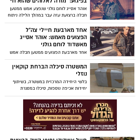
בפיגוע: "מודה לאלוהים שהוא חי"
אוהד אסייג לוחם גולני שנפצע אמש ממטען
חבלה ברצועת עזה עבר במהלך הלילה ניתוח
שארך כ-9 שעות. בשעה זו הוא התעורר
מהניתוח ומתקשר עם הסובבים. אימו שוחחה
אחד מארבעת חיילי צה"ל
לפני זמן קצר עם כתב אשדוד נט
הפצועים מאמש: אוהד אסייג
מאשדוד לוחם גולני
אחד מארבעת הפצועים ממטען חבלה אמש
(ש') ברצועת עזה הוא לוחם גולני אוהד אסייג
תושב אשדוד. אימו עובדת עירייה ותיקה
המשטרה סיכלה הברחת קוקאין
באגף הגביה. אסייג מאושפז בביה"ח סורוקה
נוזלי
בב"ש
בלשי היחידה המרכזית במשטרה, בשיתוף
יחידות אכיפה נוספות, סיכלו במסגרת
פעילותם בימים האחרונים הברחת סמים מסוג
קוקאין שהוסוו בתוך בקבוקי שמפו שהגיעו
מחו"ל