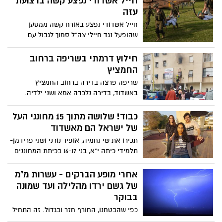
חייל אשדודי נפצע קשה ברצועת
עזה
חייל אשדודי נפצע באורח קשה ממטען
שהופעל נגד חיילי צה"ל סמוך לגבול עם
רצועת עזה. ארבעה חיילים נפצעו
בהתפוצצות המטען, 2 מהם קשה, אחד בינוני
חילוץ דרמתי בשריפה ברחוב
ואד קל. החיילים אינם בסכנת חיים מיידית,
החמציץ
אך הם סובלים מפגיעות הדף, רסיסים וכוויות
שריפה פרצה בדירה ברחוב החמציץ
והועברו לחדרי ניתוח בבית חולים סורוקה.
באשדוד, בדירה נלכדה אמא ושני ילדיה.
במקביל חיל האוויר תקף כמה יעדים, בהם
הדירה התמלאה עשן סמיך, אזרחים שיכנעו
מוצבי חמאס. בעוטף עזה הופעלו אזעקות
את האמא להשליך את ילדיה מהחלון ובכך
כבוד! שלושה מתוך 15 מחונני העל
ניצלו חייהם. השלושה פונו במצב בינוני לבית
של ישראל הם מאשדוד
החולים אסותא
תכירו את שי נחמיה, אופיר נורני ושני פרידמן-
תלמידי כיתה י"א, בני 16-17 בכיתת המחוננים
במקיף ג' מאשדוד שנבחרו לתוכנית ארצית
ומיוחדת שרכזה לתוכה את 15 מחונני העל
אחרי מופע הברקים - עשרות מ"מ
מרחבי הארץ, תאמינו או לא- הם גם לומדים
של גשם ירדו מהלילה ועד שמונה
באותה הכיתה. ראיון עם מנהיגי העתיד וחוד
בבוקר
החנית של משרד החינוך בישראל
כפי שהבטחנו, החורף חזר ובגדול. זה התחיל
ממופע אור-קולי מעל שמי העיר והאיזור,