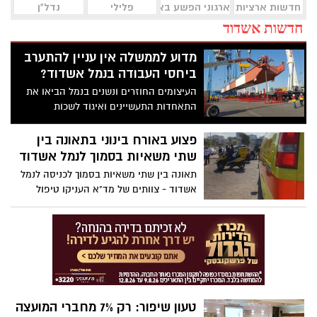
חדשות ארציות
ארגוני הפשע באשדוד
פלילי
נדל"ן
חדשות אשדוד
מדוע לממשלה אין עניין להתערב
ביחסי העבודה בנמל אשדוד?
העיצומים החוזרים ונשנים בנמל הביאו את
התאחדות התעשיינים ואיגוד לשכות
המסחר לשגר מכתב בהול לשר התחבורה
ישראל כץ, בדרישה שיתערב מיידית לפתרון
פצוע באורח בינוני בתאונה בין
סכסוך העבודה שגורם להפסד של מיליוני
שתי משאיות בסמוך לנמל אשדוד
שקלים, חברות ספנות מטילות "היטלי
תאונה בין שתי משאיות בסמוך לכניסה לנמל
צפיפות" על נמל אשדוד בשל השירות האיטי
אשדוד - צוותים של מד"א העניקו טיפול
והתפוקות הנמוכות שנגרמים בשל העיצומים.
רפואי ראשוני לנהג אחת המשאיות, שנפצע
אז מדוע הממשלה שותקת?
ונחבל בבטנו. לאחר טיפול ראשוני במקום,
הפצוע פונה במצב בינוני לבית החולים
אסותא באשדוד להמשך טיפול. נסיבות
התאונה בבדיקה, ועומסי תנועה נרשמים
במקום
טעון שיפור: רק 7% מחברי המועצה