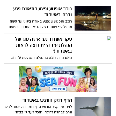
הנהג הסגיר את עצמו זמן קצר אחר כך.
דוחפת, שהחליט להתמודד - למה הוא חושב
בתאונה נפצע באורח בינוני עד קשה רוכב
רוכב אופנוע נפצע בתאונת פגע
שהוא מתאים והאם יש לו שמץ של סיכוי?
אופנוע
וברח באשדוד
רוכב אופנוע שנפצע באורח בינוני עד קשה
וטופל ע"י צוותים של מד"א ומתנדבי רפואת
חירום של איחוד הצלה סניף לכיש. זירת
התאונה ברחוב הרב מנחם מנדל הגר פינת
סקר אשדוד נט: איזה סוג של
הטיילת באשדוד. הפצוע כבן 25 סובל
הנהלת עיר היית רוצה לראות
מחבלות ופציעות בגפיים. נסיבות ואופי
באשדוד?
התאונה בבדיקה. הרכב הפוגע נמלט מהמקום
האם היית רוצה בהנהלה הנשלטת ע"י רוב
חילוני ומסורתי כשהחרדים (ללא השפעה)
באופוזיציה? או הנהלה המתבססת על
החרדים והמסורתיים כשהחילונים (ללא
השפעה) באופוזיציה? או הנהלה שבה יש
ייצוג שווה לכולם ? ענו על סקר אשדוד נט
והשפיעו על דמותה של אשדוד
הדף חזק הורגש באשדוד
לפני זמן קצר הורגש הדף חזק בכל אזור לכיש
וגרם לבהלה גדולה. "הכל רעד לי בבית"