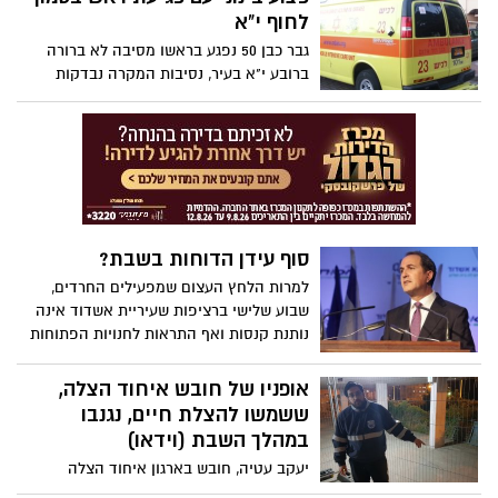
מתאפשרת
לחוף י"א
גבר כבן 50 נפגע בראשו מסיבה לא ברורה
ברובע י"א בעיר, נסיבות המקרה נבדקות
סוף עידן הדוחות בשבת?
למרות הלחץ העצום שמפעילים החרדים,
שבוע שלישי ברציפות שעיריית אשדוד אינה
נותנת קנסות ואף התראות לחנויות הפתוחות
בשבת. האם לראש העיר נמאס מהלחץ
החרדי שלא יודע שובע והחליט להעדיף את
אופניו של חובש איחוד הצלה,
רצון הציבור הציוני על פניהם?
ששמשו להצלת חיים, נגנבו
במהלך השבת (וידאו)
יעקב עטיה, חובש בארגון איחוד הצלה
באשדוד, הגיע במוצאי השבת לביתו והופתע