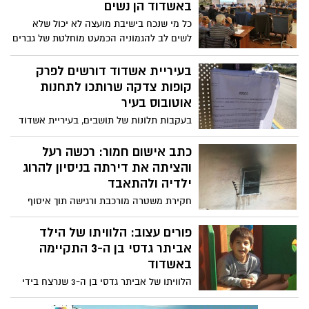
באשדוד הן נשים
כל מי שנכח בישיבת מועצה לא יכול שלא
לשים לב להגמוניה הכמעט מוחלטת של גברים
באולם. רק 7% מחברי מועצת העיר הן נשים.
מנתונים שפורסמו הבוקר בדה מרקר עולה
בעיריית אשדוד דורשים לפרק
שהייצוג הנשי במועצת העיר אשדוד הוא
קופות צדקה שרותכו לתחנות
מהנמוכים ביותר מבין עשר הערים הגדולות
אוטובוס בעיר
בישראל
בעקבות תלונות של תושבים, בעיריית אשדוד
הדביקו על קופות צדקה שרותכו לתחנות
אוטובוס דרישה לפרק אותן. הדרישה היא
כתב אישום חמור: רכשה רעל
לפרוק הקופות והשבת המצב לקדמותו תוך 7
והציתה את דירתה בניסיון להרוג
ימים
ילדיה ולהתאבד
חקירת משטרה מורכבת ורגישה תוך איסוף
נרחב של עדויות, ראיות וחוות דעת מקצועית
של חוקר השריפות, יצרו תשתית ראייתית
פורים עצוב: הלוויתו של הילד
איתנה נגד תושבת אשדוד (29) החשודה
אביתר גדסי בן ה-3 התקיימה
בהצתת דירתה בעת ששהתה בה יחד עם שני
באשדוד
ילדיה הקטנים. מעצרה של החשודה הוארך
הלוויתו של אביתר גדסי בן ה-3 שנרצח בידי
מעת לעת בבית המשפט וכתב אישום חמור
אביו התקיימה הערב (ג') בשעה 20:00 בבית
צפוי להיות מוגש היום (רביעי) באמצעות