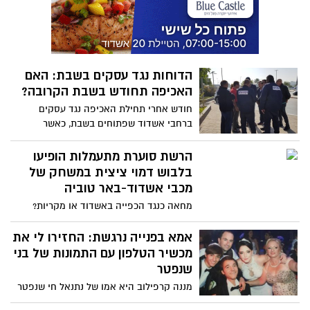
שיסייע לה בגיוס הפקחים
הדוחות נגד עסקים בשבת: האם
האכיפה תחודש בשבת הקרובה?
חודש אחרי תחילת האכיפה נגד עסקים
ברחבי אשדוד שפתוחים בשבת, כאשר
לראשונה בוצעה אכיפה גם במתחמי הקניות
בפאתי העיר, ראש העיר הורה לעצור את
הרשת סוערת מתעמלות הופיעו
האכיפה - לפי שעה. מה עומד מאחורי
בלבוש דמוי ציצית במשחק של
החלטת ראש העיר? מדוע הוא עושה זאת
מכבי אשדוד-באר טוביה
היום? האם זה יביא להפסקת פעולות
מחאה כנגד הכפייה באשדוד או מקריות?
המחאה הציבורית נגדו בנושא הכפייה
במשחק חצי גמר גביע בין מכבי ת"א למכבי
הדתית?
אשדוד-באר טוביה, הופיעו הרקדניות
אמא בפנייה נרגשת: החזירו לי את
המעודדות כשהן לבושות במה שנראה כציצית,
מכשיר הטלפון עם התמונות של בני
פריט לבוש שאותו נוהגים ללבוש גברים דתיים
שנפטר
והצליחו לעורר זעם ברשת
מננה קרפילוב היא אמו של נתנאל חי שנפטר
לפני שנתיים ממחלת נוון שרירים. לפני כמה