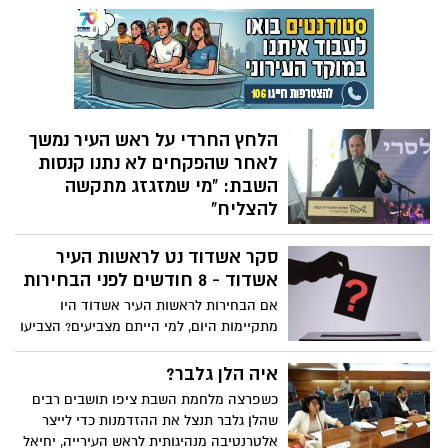
ונמשך עם גשם שירד כמעט ללא הפסקה מאז
שעות הלילה. כמות הגשם הנכבדה מביאה את
אשדוד כמעט לממוצע המשקעים השנתי
לחורף
הלחץ החרדי על ראש העיר נמשך
לאחר שהפקחים לא נתנו קנסות
השבת: "מי שמזגזג מתקשה
להצליח"
בעיתון החרדי 'המודיע' פרסמו היום מכתב
סקר אשדוד נט לראשות העיר
גלוי לראש העיר אשדוד, ד"ר יחיאל לסרי, בו
נקרא לסרי לקבל החלטות בכל הנוגע לסוגיית
אשדוד - 8 חודשים לפני הבחירות
השבת. "מנהיג אמיתי מקבל החלטות קשות
אם הבחירות לראשות העיר אשדוד היו
ולא מזגזג, אחרת הוא נסחט אישית ופוליטית",
מתקיימות היום, למי הייתם מצביעים? הצביעו
נכתב במכתב שמתפרש על פני שלושה
כאן - שימו לב שהתוצאות זמניות וישתנו בכל
עמודים ונראה כאיום מפורש של הרבנים
רגע נתון - ההצבעה על הסקר עד שישי הבא
איה הלן גלבר?
כשפרצה מלחמת השבת ציפו תושבים רבים
שהלן גלבר תנצל את ההזדמנות כדי לייצר
אלטרנטיבה מנהיגותית לראש העירייה, יחיאל