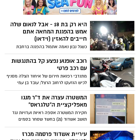
היא רק בת 18 - אבל לנאום שלה
אמש בהפגנת המחאה אתם
חייבים להאזין (וידאו)
כשגל נבון נאמה אתמול בהפגנה ברחבת
העירייה, שקט מופתי השתרר בקהל. כולם
הקשיבו לגל, רק בת 18, שהגיעה ממקום אחר.
רוכב אופנוע נפצע קל בהתנגשות
גל שומרת שבת - והיא באה לקרב לבבות.
עם רכב פרטי
היא זכתה למחיאות כפיים מהקהל, שחלקם
מתנדבי רפואת חירום של איחוד הצלה מסניף
אף אמר לה בסיום נאומה: "עשית קרוב לבבות
לכיש הוזעקו לרחוב הרצל/ עובד בן עמי
אמיתי - דיברת מהלב ונכנסת לנו ללב"
באשדוד בעקבות דיווח על תאונת דרכים.
חובשים של איחוד הצלה העניקו טיפול רפואי
המשטרה עצרה את ד"ר מנגו
ראשוני לרוכב אופנוע במצב קל בזירת תאונה
מאפליקציית ה"טלגראס"
עם מעורבות רכב פרטי, נסיבות התאונה
חקירת המשטרה אספה ראיות ועדויות נגד
בבדיקה
תושב אשדוד (21) בחשד שסחר בסמים
באמצעות אפליקציית "טלגראס" תחת הכינוי
– "דר' מנגו". בחיפוש בדירתו מצאו הבלשים
עיריית אשדוד פרסמה מכרז
סם מסוג מריחואנה במשקל מאות גרמים