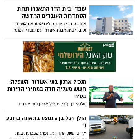
בעלה שחטף את בנם המשותף ונמלט. אחרי
יממה של חיפושים אחריו, אתמול הוא רצח
עובדי בית הדר התאגדו תחת
את בנו אביתר בן ה-3 והתאבד על פסי
הסתדרות העובדים החדשה
הרכבת. עדיין לא ברור אם הלוויתו של אביתר
אחרי עובדי בית החולים אסותא באשדוד
תתקיים באשדוד
ועובדי בית אבות אשדוד, גם עובדי המוסד
הסיעודי בית הדר מתאגדים תחת ההסתדרות
החדשה
מנכ"ל ארגון בוני אשדוד והשפלה:
חשש מעליה חדה במחירי הדירות
בעיר
שלומי בן עזרי, מנכ"ל ארגון בוני אשדוד
והשפלה בהתבטאות חריפה על מחירי הדירות
בעיר: ""חשש ממשי שהתפרצות בביקוש
הולך רגל בן 6 נפצע בתאונה ברובע
לדירות באשדוד יביא לזינוק במחירי הדירות
ו'
כמו שקרה בערי השרון". לדברי בן עזרי,
ילד בן שש, הולך רגל, נפגע ממכונית בעת
באזור השרון התופעה כבר מתרחשת, שם