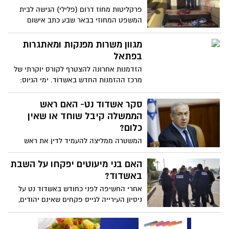
פרקליטות מחוז דרום (פלילי) הגישה לבית
המשפט המחוזי בבאר שבע כתב אישום
בעבירת רצח נגד אמיר בסטיקר, תושב אשדוד
כבן 24, בגין רצח שכנו, איתי מור ז"ל, לפני
מגוון משרות מפנקות ומאתגרות
כחודש בבניין מגורים באשדוד
בפתאל
הזדמנות אחרונה להצטרף לקורס יוקרתי של
מרכז ההזמנות החדש באשדוד. ימי הגיוס:
14/02/2018 ו ב 21/02/2018. בין השעות 10:00
-17:00
סקר אשדוד נט- האם ראש
הממשלה קיבל שוחד או שאין
כלום?
המשטרה ממליצה להעמיד לדין את ראש
הממשלה, נתניהו, בגין קבלת שוחד, מרמה
והפרת אמונים. ראש הממשלה דבק בגרסתו -
האם בני מיעוטים יפקחו על השבת
"אין כלום, כי לא היה כלום". למי להאמין -
באשדוד?
לראש הממשלה או להמלצות המשטרה?
אחרי החשיפה לפני כחודש באשדוד נט על
ניסיון העירייה לגייס פקחים שאינם יהודים,
לצורך אכיפת חוקי העזר העירוניים בשבתות -
כעת מפרסמת העירייה מכרז נוסף, ובשינוי קל