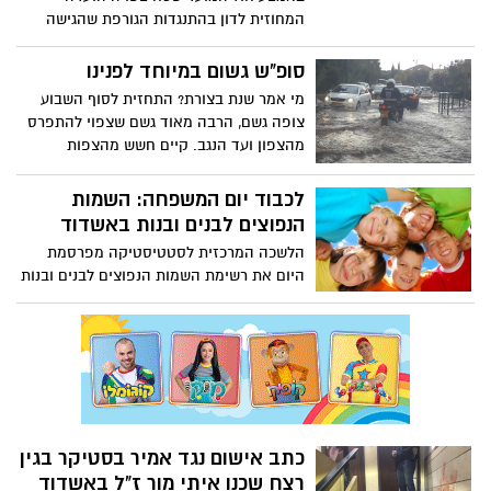
עצמם. גם הולכי רגל שמנסים לחצות את
המחוזית לדון בהתנגדות הגורפת שהגישה
הכביש נתקלים בתנועה סואנת. כך זה נראה
עיריית אשדוד לתכנית להרחבת הביג והקמת
אתמול
הסינמה סיטי. את ההתנגדות הגישה עיריית
סופ"ש גשום במיוחד לפנינו
אשדוד באמצעות אחד ממשרדי עורכי הדין
מי אמר שנת בצורת? התחזית לסוף השבוע
הגדולים בארץ בתחום
צופה גשם, הרבה מאוד גשם שצפוי להתפרס
מהצפון ועד הנגב. קיים חשש מהצפות
באיזורים המועדים, ושטפונות בנחלי הדרום.
בחרמון יירד שלג
לכבוד יום המשפחה: השמות
הנפוצים לבנים ובנות באשדוד
הלשכה המרכזית לסטטיסטיקה מפרסמת
היום את רשימת השמות הנפוצים לבנים ובנות
באשדוד שניתנו לילדי שנת 2016
כתב אישום נגד אמיר בסטיקר בגין
רצח שכנו איתי מור ז"ל באשדוד