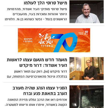
חודשים נגנב הטלפון הנייד שלה ממקום
מישל סרוסי הלך לעולמו
עבודתה ואיתו הזכרונות מנתנאל. "אני מוכנה
מישל סרוסי מותיקי העיר אשדוד, מהדמויות
לשלם כל סכום, רק שיחזירו לי את הסים"
היותר אהודות ומוכרות בעיר, מהעובדים
אומרת מננה בכאב.
הראשונים בנמל - נפטר כשהוא בן 76. הלוויתו
התקיימה הצהריים (ג') בבית העלמין באשדוד
מועמד חדש מטעם עצמו לראשות
העיר אשדוד: דרור מיקדש
דרור מיקדש (44), רווק עם תואר ראשון
בכלכלה וניהול מהאוניברסיטה הפתוחה, עם
ניסיון של כ- 20 שנה בתחום התוכנה החליט
להציע את מועמדותו לראשות העיר אשדוד
הסגיר עצמו הנהג שהיה מעורב
וכבר מציע להלן גלבר ונעים שומר לאחד
הערב בתאונת פגע וברח
כוחות. בואו להכיר את האשדודי האלמוני עם
אזרחים ראו את הרכב נמלט מזירת התאונה
כ 439 חברים בפייסבוק בלבד, ללא כל ניסיון
הקשה באשדוד, איתרו אותו ודיווחו למשטרה.
ציבורי או מנגנון תומך או קבוצת אוהדים