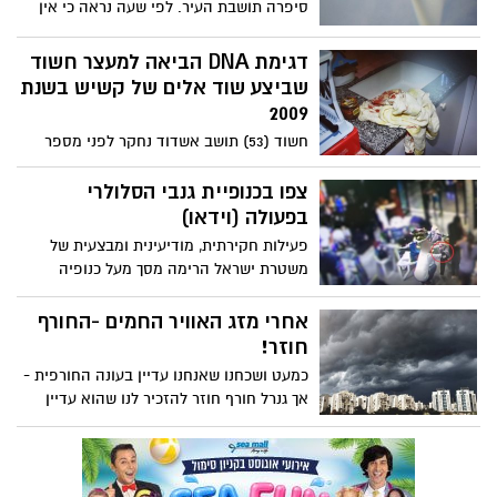
סיפרה תושבת העיר. לפי שעה נראה כי אין
מדובר באירוע חריג
דגימת DNA הביאה למעצר חשוד
שביצע שוד אלים של קשיש בשנת
2009
חשוד (53) תושב אשדוד נחקר לפני מספר
חודשים בתחנת המשטרה בעיר, בגין מקרה
אלימות בו היה מעורב, ובמהלכה ניטלה ממנו
צפו בכנופיית גנבי הסלולרי
דגימה למאגר המשטרתי. לפני כשבועיים
בפעולה (וידאו)
התקבל כי פרופיל הדי.אנ.איי שלו "מוכר"
פעילות חקירתית, מודיעינית ומבצעית של
במאגר המשטרתי כחשוד בביצוע שוד לפני
משטרת ישראל הרימה מסך מעל כנופיה
מספר שנים
שגנבה מאזרחים בשיטתיות עשרות רבות של
טלפונים סלולריים במרכזי קניות וקניונים
אחרי מזג האוויר החמים -החורף
בפ"ת ובמקומות נוספים ברחבי הארץ. שיטת
חוזר!
הגניבה-ניצול היסח דעת. כתב האישום מייחס
כמעט ושכחנו שאנחנו עדיין בעונה החורפית -
להם 76 גניבות
אך גנרל חורף חוזר להזכיר לנו שהוא עדיין
פה. החל מהלילה גשם מלווה בסופות רעמים
וקר מהרגיל לעונה