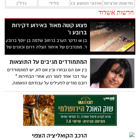
חדשות ארציות
ארגוני הפשע באשדוד
פלילי
נדל"ן
חדשות אשדוד
פצוע קשה מאוד באירוע דקירות
ברובע ו'
בן 46 נדקר הערב ברחוב שלמה בן יוסף ברובע
ו'. מתנדבים של איחוד הצלה דרום וכוננים של
מד"א לכיש העניקו לו טיפול ראשוני במקום,
והוא פונה במצב קשה לבית החולים
המתמודדים מגיבים על התוצאות
בין אם הם נבחרו ובין אם לא, יש למתמודדים
עוד דבר אחד לומר רגע אחרי הבחירות *
רובם מודים לפעילים על עבודתם הנאמנה,
חלקם מבטיחים להמשיך ולעסוק בעשייה
למרות שלא נבחרו, ובודדים כבר יודעים מה
יקרה איתם בעוד כ-5 שנים... הם ירוצו שוב
למועצת העיר או לרשות העיר * אשדוד נט
מביא לכם, את התגובות הראשונות מהמטות
השונים, רגע אחרי שלקחו נשימה ועכלו את
יום הבחירות
הרכב הקואליציה הצפוי