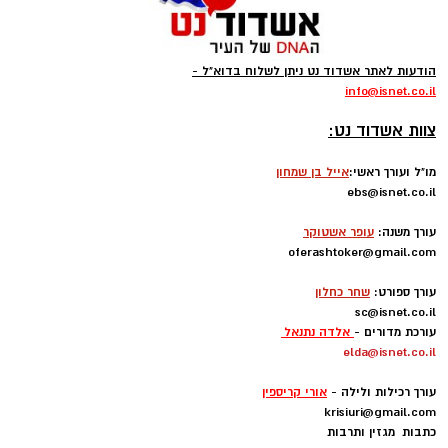
הודעות לאתר אשדוד נט ניתן לשלוח בדוא"ל -
info
@isnet.co.i
l
-
צוות אשדוד נט:
מו"ל ועורך ראשי:
אייל בן שמחון
ebs@isnet.co.il
-
עורך משנה:
עופר אשטוקר
oferashtoker@gmail.com
-
עורך ספורט:
שחר כחלון
sc@isnet.co.il
עורכת מדורים -
אלדה נתנאל
elda@isnet.co.il
-
עורך רכילות ולילה -
אורי קריספין
krisiuri@gmail.com
כתבות מגזין ותרבות