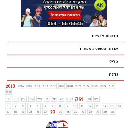
לסרי לשאר המועמדים, היה כבר ברור כי לסרי
נבחר לקדנציה נוספת. לסרי הגיע למטה
הבחירות, התקבל בחיבוקים ונשיקות. בנאום
נצחון שנשא לסרי, הוא הודה לשותפיו לדרך
ולבוחרים
חדשות ארציות
ארגוני הפשע באשדוד
פלילי
נדל"ן
2013
2014
2015
2016
2017
2018
2019
2020
2021
2022
2023
2024
2025
2026
אוק
דצמ
נוב
ספט
אוג
יול
יונ
מאי
אפר
מרץ
פבר
ינו
1
2
3
4
5
6
7
8
9
10
11
12
13
14
15
16
23
17
18
19
20
21
22
24
25
26
27
28
29
30
31