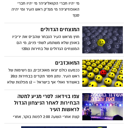
מי יהיו חברי הקואליציה? מי יהיו חברי
האופוזיציה? מי ממ"ק ראש העיר ומי יהיה
סגן?
המנצחים הגדולים
חוץ מראש העיר הנבחר שהביס את יריביו
באופן שלא משתמע לשתי פנים, מי הם
המנצחים הגדולים של בחירות 2013?
המאוכזבים
ככמעט כולם יצאו מאוכזבים, גם רשימות של
ראש העיר. נתון חסר תקדים בבחירות 2013
באשדוד ואולי אף בישראל – 12 מפלגות שלא
עברו את אחוז החסימה!! ישנן יותר מפלגות
לא עברו את הסף מאשר אלו שכן. מטורף!
צפו בוידאו: לסרי מגיע למטה
מתוך ה10 שכן עברו, רק ש"ס ואגודת ישראל
הבחירות לאחר הניצחון הגדול
זכו לקבל את שהן ציפו. כל השאר הרשימות,
לראשות העיר
היו בטוחות שיזכו ליותר, הרבה יותר.
קצת אחרי השעה 2:00 לפנות בוקר, אחרי
ספירת 188 מהקלפיות והפרש גדול מאוד בין