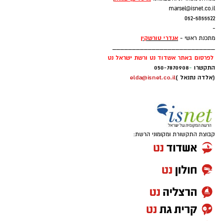
marsel@isnet.co.il
052-5855522
-
אנדרי טורשקין
מתכנת ראשי -
__________________________
לפרסום באתר אשדוד נט ורשת ישראל נט
התקשרו
-
050-7870908
(אלדה נתנאל )
elda@isnet.co.il
קבוצת התקשורת ומקומוני הרשת: