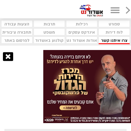
ספורט
רכילות
תרבות
הצעות עבודה
לוח דירות
אינדקס עסקים
משפט
תחבורה ציבורית
צרו איתנו קשר
אודות אשדוד נט
קולנוע באשדוד
לפרסום באתר