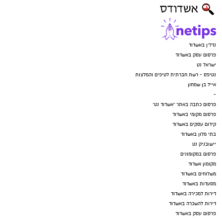
נדל"ן באשדוד
פרסום עסק באשדוד
ישראל נט
נטיפס - רשת חברתית לטיפים והמלצות
אייל בן שמחון
-
פרסום כתבה באתר "אשדוד נט"
פרסום מקומי באשדוד
קידום עסקים באשדוד
בתי מלון באשדוד
יישובניק נט
פרסום במקומונים
מקומון אשדוד
משלוחים באשדוד
מסעדות באשדוד
דירות למכירה באשדוד
דירות להשכרה באשדוד
פרסום עסק באשדוד