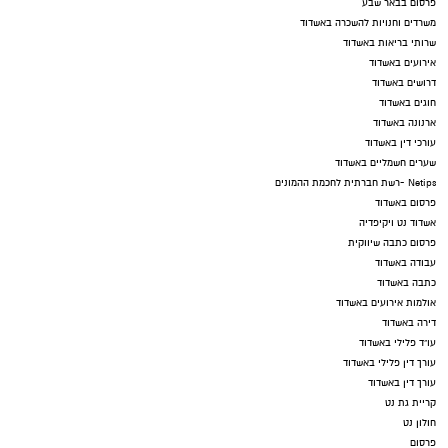
פרסום בבאר שבע
משרדים וחנויות להשכרה באשדוד
שרותי בריאות באשדוד
אירועים באשדוד
דרושים באשדוד
חוגים באשדוד
ארנונה באשדוד
עורכי דין באשדוד
שערים חשמליים באשדוד
Netips -רשת חברתית לחכמת ההמונים
פרסום באשדוד
אשדוד נט ויקיפדיה
פרסום כתבה שיווקית
עבודה באשדוד
כתבה באשדוד
אולמות אירועים באשדוד
דירה באשדוד
עו"ד פלילי באשדוד
עורך דין פלילי באשדוד
עורך דין באשדוד
קריית גת נט
חולון נט
פרסום