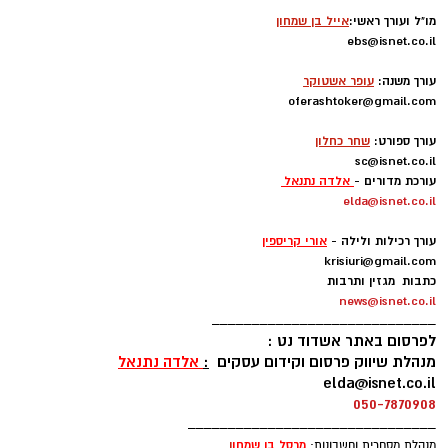
מו"ל ועורך ראשי:
אייל בן שמחון
ebs@isnet.co.il
-
עורך משנה:
עופר אשטוקר
oferashtoker@gmail.com
-
עורך ספורט:
שחר כחלון
sc@isnet.co.il
עורכת מדורים -
אלדה נתנאל
elda@isnet.co.il
-
עורך רכילות ולילה -
אורי קריספין
krisiuri@gmail.com
כתבות מגזין ותרבות
news@isnet.co.il
____________________________
לפרסום באתר אשדוד נט :
מנהלת שיווק פרסום וקידום עסקים
:
אלדה נתנאל
elda@isnet.co.il
050-7870908
_______________________________
מרסל בן שמחו
ן
מנהלת מסחרית וחשבונות: