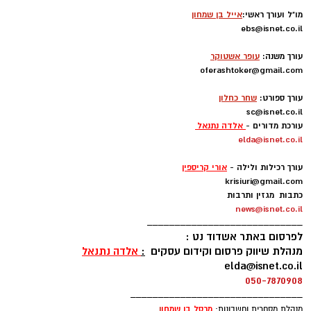
מו"ל ועורך ראשי:
אייל בן שמחון
ebs@isnet.co.il
-
עורך משנה:
עופר אשטוקר
oferashtoker@gmail.com
-
עורך ספורט:
שחר כחלון
sc@isnet.co.il
עורכת מדורים -
אלדה נתנאל
elda@isnet.co.il
-
עורך רכילות ולילה -
אורי קריספין
krisiuri@gmail.com
כתבות מגזין ותרבות
news@isnet.co.il
____________________________
לפרסום באתר אשדוד נט :
מנהלת שיווק פרסום וקידום עסקים
:
אלדה נתנאל
elda@isnet.co.il
050-7870908
_______________________________
מרסל בן שמחו
ן
מנהלת מסחרית וחשבונות: