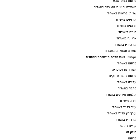
פרסום בבאר שבע
משרדים וחנויות להשכרה באשדוד
שרותי בריאות באשדוד
אירועים באשדוד
דרושים באשדוד
חוגים באשדוד
ארנונה באשדוד
עורכי דין באשדוד
שערים חשמליים באשדוד
Netips -רשת חברתית לחכמת ההמונים
פרסום באשדוד
אשדוד נט ויקיפדיה
פרסום כתבה שיווקית
עבודה באשדוד
כתבה באשדוד
אולמות אירועים באשדוד
דירה באשדוד
עו"ד פלילי באשדוד
עורך דין פלילי באשדוד
עורך דין באשדוד
קריית גת נט
חולון נט
פרסום