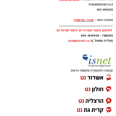
marsel@isnet.co.il
052-5855522
-
אנדרי טורשקין
מתכנת ראשי -
__________________________
לפרסום באתר אשדוד נט ורשת ישראל נט
התקשרו
-
050-7870908
(אלדה נתנאל )
elda@isnet.co.il
קבוצת התקשורת ומקומוני הרשת: