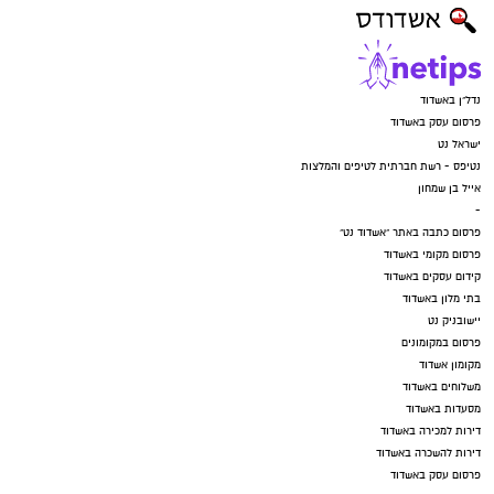
נדל"ן באשדוד
פרסום עסק באשדוד
ישראל נט
נטיפס - רשת חברתית לטיפים והמלצות
אייל בן שמחון
-
פרסום כתבה באתר "אשדוד נט"
פרסום מקומי באשדוד
קידום עסקים באשדוד
בתי מלון באשדוד
יישובניק נט
פרסום במקומונים
מקומון אשדוד
משלוחים באשדוד
מסעדות באשדוד
דירות למכירה באשדוד
דירות להשכרה באשדוד
פרסום עסק באשדוד