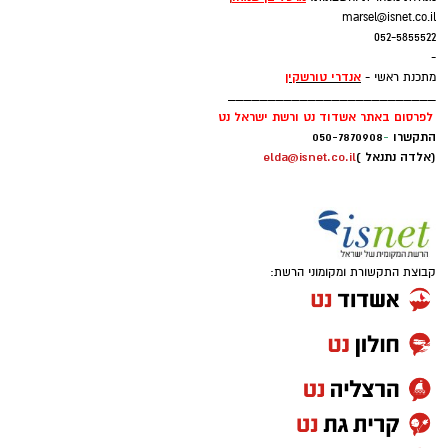
marsel@isnet.co.il
052-5855522
-
אנדרי טורשקין
מתכנת ראשי -
__________________________
לפרסום באתר אשדוד נט ורשת ישראל נט
התקשרו
-
050-7870908
(אלדה נתנאל )
elda@isnet.co.il
קבוצת התקשורת ומקומוני הרשת: