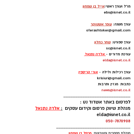
מו"ל ועורך ראשי:
אייל בן שמחון
ebs@isnet.co.il
-
עורך משנה:
עופר אשטוקר
oferashtoker@gmail.com
-
עורך ספורט:
שחר כחלון
sc@isnet.co.il
עורכת מדורים -
אלדה נתנאל
elda@isnet.co.il
-
עורך רכילות ולילה -
אורי קריספין
krisiuri@gmail.com
כתבות מגזין ותרבות
news@isnet.co.il
____________________________
לפרסום באתר אשדוד נט :
מנהלת שיווק פרסום וקידום עסקים
:
אלדה נתנאל
elda@isnet.co.il
050-7870908
_______________________________
מרסל בן שמחו
ן
מנהלת מסחרית וחשבונות: