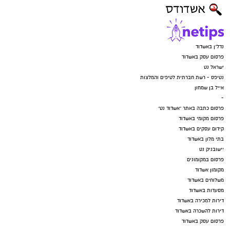
נדל"ן באשדוד
פרסום עסק באשדוד
ישראל נט
נטיפס - רשת חברתית לטיפים והמלצות
אייל בן שמחון
-
פרסום כתבה באתר "אשדוד נט"
פרסום מקומי באשדוד
קידום עסקים באשדוד
בתי מלון באשדוד
יישובניק נט
פרסום במקומונים
מקומון אשדוד
משלוחים באשדוד
מסעדות באשדוד
דירות למכירה באשדוד
דירות להשכרה באשדוד
פרסום עסק באשדוד