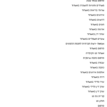
פרסום בבאר שבע
משרדים וחנויות להשכרה באשדוד
שרותי בריאות באשדוד
אירועים באשדוד
דרושים באשדוד
חוגים באשדוד
ארנונה באשדוד
עורכי דין באשדוד
שערים חשמליים באשדוד
Netips -רשת חברתית לחכמת ההמונים
פרסום באשדוד
אשדוד נט ויקיפדיה
פרסום כתבה שיווקית
עבודה באשדוד
כתבה באשדוד
אולמות אירועים באשדוד
דירה באשדוד
עו"ד פלילי באשדוד
עורך דין פלילי באשדוד
עורך דין באשדוד
קריית גת נט
חולון נט
פרסום