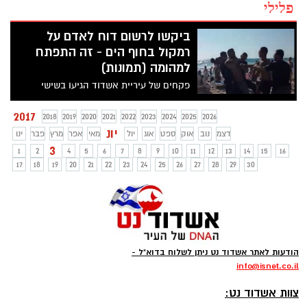
פלילי
ביקשו לרשום דוח לאדם על
רמקול בחוף הים - זה התפתח
למהומה (תמונות)
פקחים של עיריית אשדוד הגיעו בשישי
בשעות הצהרים לרשום דוח לאדם שהפעיל
רמקול בחוף י"א. זה התפתח למהומה, תוך
2017
2018
2019
2020
2021
2022
2023
2024
2025
2026
הזעקת כוח משטרה ועיכוב לחקירה של אחד
יונ
דצמ
נוב
אוק
ספט
אוג
יול
מאי
אפר
מרץ
פבר
ינו
המעורבים
3
1
2
4
5
6
7
8
9
10
11
12
13
14
15
16
17
18
19
20
21
22
23
24
25
26
27
28
29
30
הודעות לאתר אשדוד נט ניתן לשלוח בדוא"ל -
info
@isnet.co.i
l
-
צוות אשדוד נט: