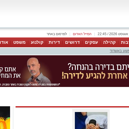
|
המייל האדום
|
לפרסום באתר
בות
קהילה
עסקים
דרושים
דירות
קולנוע
משפט
אודו
פשע באשדוד