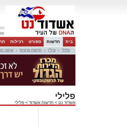
06 אוגוסט 2026 / 22:45
בית
חדשות
ספורט
רכילות
תר
פלילי
נדל"ן
חדשות ארציות
ארגוני ה
|
|
|
פלילי
אשדוד נט
>
חדשות אשדוד
>
פלילי