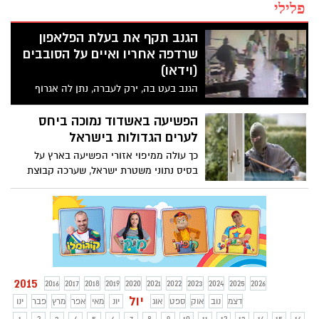
פלילי
הגנב תקף את בעלת הפלאפון
שרדפה אחריו ואיים על הסובבים
(וידאו)
הגנב בעט בה, ירק לעברה, נתן לה אגרוף
ואיים על הסובבים כי ידקור אותם - הוא נעצר
ע"י המשטרה לאחר מרדף. צפו בוידאו שתיעד
הפשיעה באשדוד נמוכה ביחס
את הגניבה
לערים הגדולות בישראל
כך עולה ממיפוי אזורי הפשיעה בארץ על
בסיס נתוני משטרת ישראל, שערכה קבוצת
ריסקו, המתמחה בפתרונות אבטחה. היכן
ממוקמת אשדוד? בטבלאות שלפניכם
2015
2016
2017
2018
2019
2020
2021
2022
2023
2024
2025
2026
יול
דצמ
נוב
אוק
ספט
אוג
יונ
מאי
אפר
מרץ
פבר
ינו