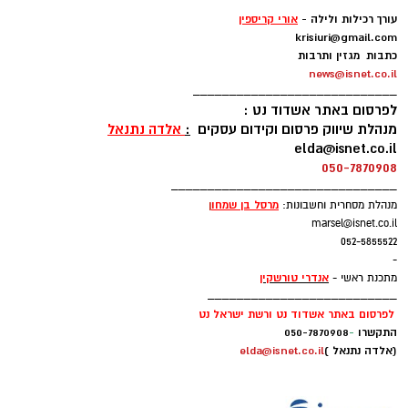
-
עורך רכילות ולילה -
אורי קריספין
krisiuri@gmail.com
כתבות מגזין ותרבות
news@isnet.co.il
____________________________
לפרסום באתר אשדוד נט :
מנהלת שיווק פרסום וקידום עסקים
:
אלדה נתנאל
elda@isnet.co.il
050-7870908
_______________________________
מרסל בן שמחו
ן
מנהלת מסחרית וחשבונות:
marsel@isnet.co.il
052-5855522
-
אנדרי טורשקין
מתכנת ראשי -
__________________________
לפרסום באתר אשדוד נט ורשת ישראל נט
התקשרו
-
050-7870908
(אלדה נתנאל )
elda@isnet.co.il