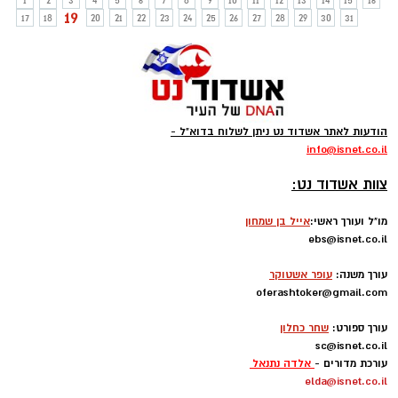
1
2
3
4
5
6
7
8
9
10
11
12
13
14
15
16
19
17
18
20
21
22
23
24
25
26
27
28
29
30
31
הודעות לאתר אשדוד נט ניתן לשלוח בדוא"ל -
info
@isnet.co.i
l
-
צוות אשדוד נט:
מו"ל ועורך ראשי:
אייל בן שמחון
ebs@isnet.co.il
-
עורך משנה:
עופר אשטוקר
oferashtoker@gmail.com
-
עורך ספורט:
שחר כחלון
sc@isnet.co.il
עורכת מדורים -
אלדה נתנאל
elda@isnet.co.il