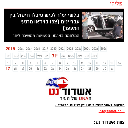
פלילי
בלשי ימ"ר לכיש סיכלו חיסול בין
עבריינים (צפו בוידאו מרגעי
המעצר)
המלחמה בארגוני הפשיעה ממשיכה ליתר
שאת, אחרי גל האירועים הפלילים באזורינו,
ביחידה המרכזית של מרחב לכיש מפשילים
2015
2016
2017
2018
2019
2020
2021
2022
2023
2024
2025
2026
שרוולים נגד ארגוני הפשיעה, גדולים וקטנים
יול
דצמ
נוב
אוק
ספט
אוג
יונ
מאי
אפר
מרץ
פבר
ינו
כאחד. הסיכול האחרון היה בצומת גן יבנה,
1
2
3
4
5
6
7
8
9
10
11
12
13
14
15
16
שם זינקו הבלשים עם אקדחים שלופים ועצרו
17
18
19
20
21
22
23
24
25
26
27
28
29
30
31
נוסעי מונית שעל פי החשד עשו דרכם לחיסול
חשבונות
הודעות לאתר אשדוד נט ניתן לשלוח בדוא"ל -
info
@isnet.co.i
l
-
צוות אשדוד נט: