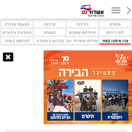
ספורט
רכילות
תרבות
הצעות עבודה
לוח דירות
אינדקס עסקים
משפט
תחבורה ציבורית
צרו איתנו קשר
אודות אשדוד נט
קולנוע באשדוד
לפרסום באתר