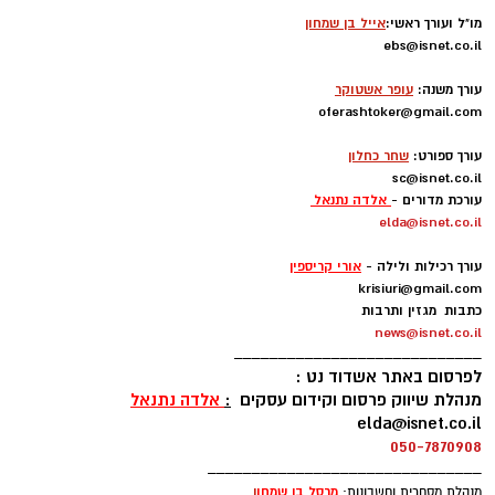
מו"ל ועורך ראשי:
אייל בן שמחון
ebs@isnet.co.il
-
עורך משנה:
עופר אשטוקר
oferashtoker@gmail.com
-
עורך ספורט:
שחר כחלון
sc@isnet.co.il
עורכת מדורים -
אלדה נתנאל
elda@isnet.co.il
-
עורך רכילות ולילה -
אורי קריספין
krisiuri@gmail.com
כתבות מגזין ותרבות
news@isnet.co.il
____________________________
לפרסום באתר אשדוד נט :
מנהלת שיווק פרסום וקידום עסקים
:
אלדה נתנאל
elda@isnet.co.il
050-7870908
_______________________________
מרסל בן שמחו
ן
מנהלת מסחרית וחשבונות: