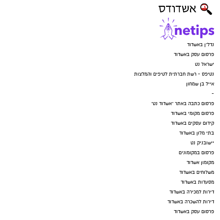
נדל"ן באשדוד
פרסום עסק באשדוד
ישראל נט
נטיפס - רשת חברתית לטיפים והמלצות
אייל בן שמחון
-
פרסום כתבה באתר "אשדוד נט"
פרסום מקומי באשדוד
קידום עסקים באשדוד
בתי מלון באשדוד
יישובניק נט
פרסום במקומונים
מקומון אשדוד
משלוחים באשדוד
מסעדות באשדוד
דירות למכירה באשדוד
דירות להשכרה באשדוד
פרסום עסק באשדוד