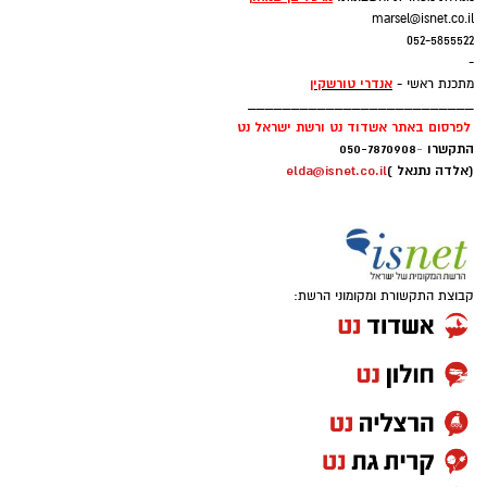
marsel@isnet.co.il
052-5855522
-
אנדרי טורשקין
מתכנת ראשי -
__________________________
לפרסום באתר אשדוד נט ורשת ישראל נט
התקשרו
-
050-7870908
(אלדה נתנאל )
elda@isnet.co.il
קבוצת התקשורת ומקומוני הרשת: