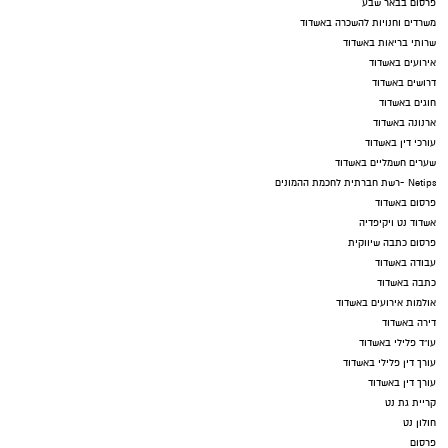
פרסום בבאר שבע
משרדים וחנויות להשכרה באשדוד
שרותי בריאות באשדוד
אירועים באשדוד
דרושים באשדוד
חוגים באשדוד
ארנונה באשדוד
עורכי דין באשדוד
שערים חשמליים באשדוד
Netips -רשת חברתית לחכמת ההמונים
פרסום באשדוד
אשדוד נט ויקיפדיה
פרסום כתבה שיווקית
עבודה באשדוד
כתבה באשדוד
אולמות אירועים באשדוד
דירה באשדוד
עו"ד פלילי באשדוד
עורך דין פלילי באשדוד
עורך דין באשדוד
קריית גת נט
חולון נט
פרסום