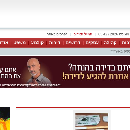
|
המייל האדום
|
לפרסום באתר
בות
קהילה
עסקים
דרושים
דירות
קולנוע
משפט
אודו
פשע באשדוד