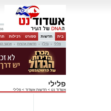
06 אוגוסט 2026 / 05:42
בית
חדשות
ספורט
רכילות
תר
פלילי
נדל"ן
חדשות ארציות
ארגוני ה
|
|
|
פלילי
אשדוד נט
>
חדשות אשדוד
>
פלילי