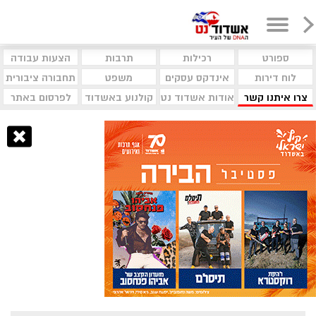
ספורט
רכילות
תרבות
הצעות עבודה
לוח דירות
אינדקס עסקים
משפט
תחבורה ציבורית
צרו איתנו קשר
אודות אשדוד נט
קולנוע באשדוד
לפרסום באתר