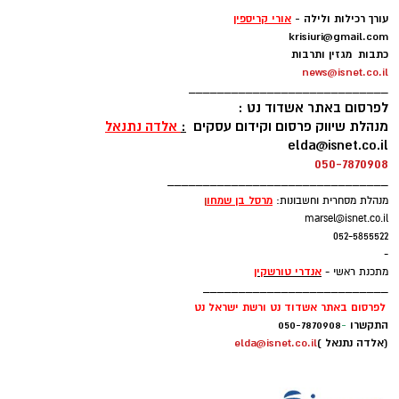
-
עורך רכילות ולילה -
אורי קריספין
krisiuri@gmail.com
כתבות מגזין ותרבות
news@isnet.co.il
____________________________
לפרסום באתר אשדוד נט :
מנהלת שיווק פרסום וקידום עסקים
:
אלדה נתנאל
elda@isnet.co.il
050-7870908
_______________________________
מרסל בן שמחו
ן
מנהלת מסחרית וחשבונות:
marsel@isnet.co.il
052-5855522
-
אנדרי טורשקין
מתכנת ראשי -
__________________________
לפרסום באתר אשדוד נט ורשת ישראל נט
התקשרו
-
050-7870908
(אלדה נתנאל )
elda@isnet.co.il