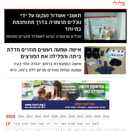
פלילי
תושבי אשדוד נעקצו על ידי
נוכלים מרומניה בדרך מתוחכמת
במיוחד
נוכלים מרומניה הגיעו לאשדוד ולערים נוספות
בארץ, התקינו מצלמות ומכשירים לקריאת
כרטיסי אשראי בכספומטים ולאחר שעזבו
אישה שמעה רעשים מוזרים מדלת
האנשים את הכספומט, הגיעו הנוכלים, קראו
ביתה והפלילה את הפורצים
את הנתונים ושיכפלו את כרטיסי האשראי
אישה המתגוררת ברחוב יהודה הלוי בעיר
שמעה קולות מוזרים מכיוון דלת ביתה, היא
הבחינה כי מדובר ככל הנראה בזרים המנסים
לפרוץ את הדלת והזעיקה משטרה, כוחות
המשטרה הגיעו במהירות והספיקו לתפוס את
החשודים על חם
2015
2016
2017
2018
2019
2020
2021
2022
2023
2024
2025
2026
ינו
דצמ
נוב
אוק
ספט
אוג
יול
יונ
מאי
אפר
מרץ
פבר