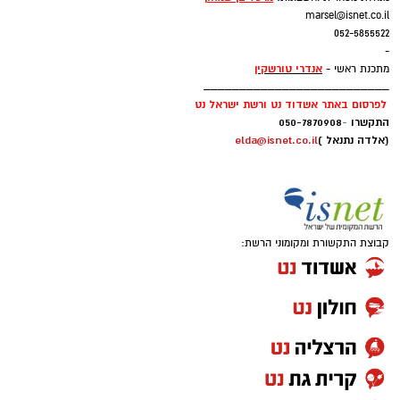
marsel@isnet.co.il
052-5855522
-
אנדרי טורשקין
מתכנת ראשי -
__________________________
לפרסום באתר אשדוד נט ורשת ישראל נט
התקשרו
-
050-7870908
(אלדה נתנאל )
elda@isnet.co.il
קבוצת התקשורת ומקומוני הרשת: