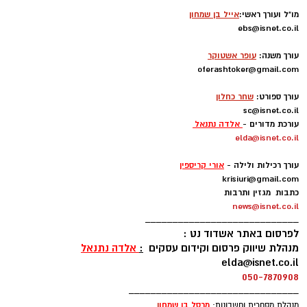
מו"ל ועורך ראשי:
אייל בן שמחון
ebs@isnet.co.il
-
עורך משנה:
עופר אשטוקר
oferashtoker@gmail.com
-
עורך ספורט:
שחר כחלון
sc@isnet.co.il
עורכת מדורים -
אלדה נתנאל
elda@isnet.co.il
-
עורך רכילות ולילה -
אורי קריספין
krisiuri@gmail.com
כתבות מגזין ותרבות
news@isnet.co.il
____________________________
לפרסום באתר אשדוד נט :
מנהלת שיווק פרסום וקידום עסקים
:
אלדה נתנאל
elda@isnet.co.il
050-7870908
_______________________________
מרסל בן שמחו
ן
מנהלת מסחרית וחשבונות: