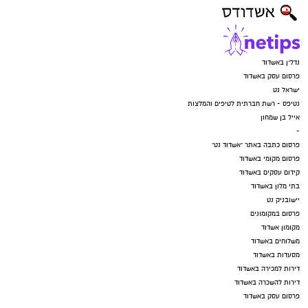
נדל"ן באשדוד
פרסום עסק באשדוד
ישראל נט
נטיפס - רשת חברתית לטיפים והמלצות
אייל בן שמחון
-
פרסום כתבה באתר "אשדוד נט"
פרסום מקומי באשדוד
קידום עסקים באשדוד
בתי מלון באשדוד
יישובניק נט
פרסום במקומונים
מקומון אשדוד
משלוחים באשדוד
מסעדות באשדוד
דירות למכירה באשדוד
דירות להשכרה באשדוד
פרסום עסק באשדוד