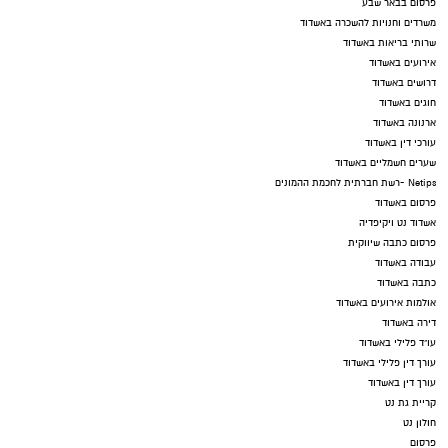
פרסום בבאר שבע
משרדים וחנויות להשכרה באשדוד
שרותי בריאות באשדוד
אירועים באשדוד
דרושים באשדוד
חוגים באשדוד
ארנונה באשדוד
עורכי דין באשדוד
שערים חשמליים באשדוד
Netips -רשת חברתית לחכמת ההמונים
פרסום באשדוד
אשדוד נט ויקיפדיה
פרסום כתבה שיווקית
עבודה באשדוד
כתבה באשדוד
אולמות אירועים באשדוד
דירה באשדוד
עו"ד פלילי באשדוד
עורך דין פלילי באשדוד
עורך דין באשדוד
קריית גת נט
חולון נט
פרסום