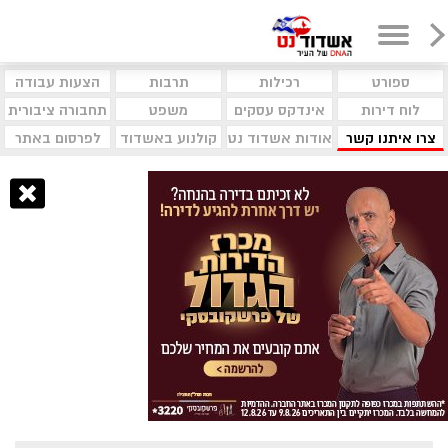
ספורט
רכילות
תרבות
הצעות עבודה
לוח דירות
אינדקס עסקים
משפט
תחבורה ציבורית
צרו איתנו קשר
אודות אשדוד נט
קולנוע באשדוד
לפרסום באתר