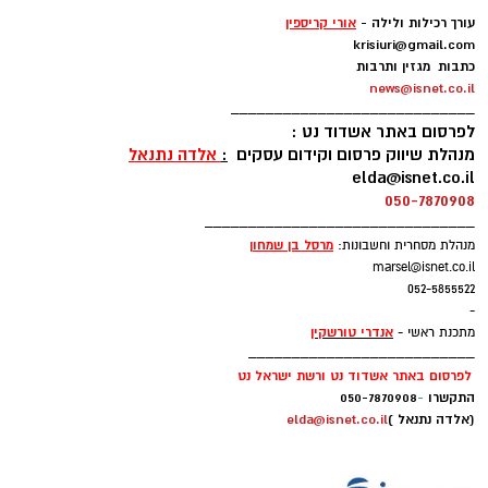
-
עורך רכילות ולילה -
אורי קריספין
krisiuri@gmail.com
כתבות מגזין ותרבות
news@isnet.co.il
____________________________
לפרסום באתר אשדוד נט :
מנהלת שיווק פרסום וקידום עסקים
:
אלדה נתנאל
elda@isnet.co.il
050-7870908
_______________________________
מרסל בן שמחו
ן
מנהלת מסחרית וחשבונות:
marsel@isnet.co.il
052-5855522
-
אנדרי טורשקין
מתכנת ראשי -
__________________________
לפרסום באתר אשדוד נט ורשת ישראל נט
התקשרו
-
050-7870908
(אלדה נתנאל )
elda@isnet.co.il