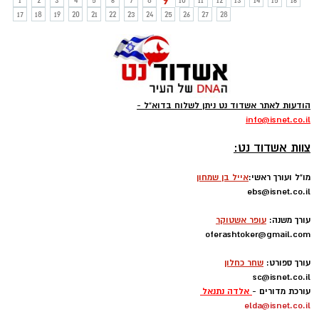
9
1
2
3
4
5
6
7
8
10
11
12
13
14
15
16
17
18
19
20
21
22
23
24
25
26
27
28
הודעות לאתר אשדוד נט ניתן לשלוח בדוא"ל -
info
@isnet.co.i
l
-
צוות אשדוד נט:
מו"ל ועורך ראשי:
אייל בן שמחון
ebs@isnet.co.il
-
עורך משנה:
עופר אשטוקר
oferashtoker@gmail.com
-
עורך ספורט:
שחר כחלון
sc@isnet.co.il
עורכת מדורים -
אלדה נתנאל
elda@isnet.co.il