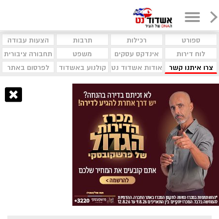
ספורט
רכילות
תרבות
הצעות עבודה
לוח דירות
אינדקס עסקים
משפט
תחבורה ציבורית
צרו איתנו קשר
אודות אשדוד נט
קולנוע באשדוד
לפרסום באתר