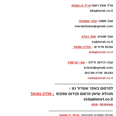
מו"ל ועורך ראשי:
אייל בן שמחון
ebs@isnet.co.il
-
עורך משנה:
עופר אשטוקר
oferashtoker@gmail.com
-
עורך ספורט:
שחר כחלון
sc@isnet.co.il
עורכת מדורים -
אלדה נתנאל
elda@isnet.co.il
-
עורך רכילות ולילה -
אורי קריספין
krisiuri@gmail.com
כתבות מגזין ותרבות
news@isnet.co.il
____________________________
לפרסום באתר אשדוד נט :
מנהלת שיווק פרסום וקידום עסקים
:
אלדה נתנאל
elda@isnet.co.il
050-7870908
_______________________________
מרסל בן שמחו
ן
מנהלת מסחרית וחשבונות: