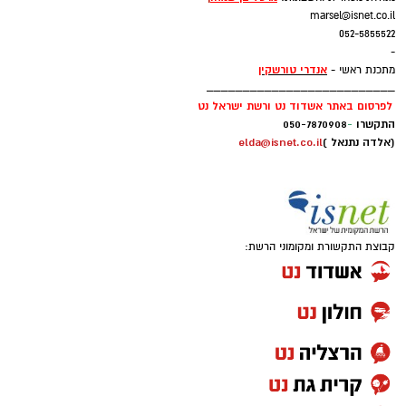
marsel@isnet.co.il
052-5855522
-
אנדרי טורשקין
מתכנת ראשי -
__________________________
לפרסום באתר אשדוד נט ורשת ישראל נט
התקשרו
-
050-7870908
(אלדה נתנאל )
elda@isnet.co.il
קבוצת התקשורת ומקומוני הרשת: