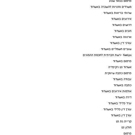
פרסום בבאר שבע
משרדים וחנויות להשכרה באשדוד
שרותי בריאות באשדוד
אירועים באשדוד
דרושים באשדוד
חוגים באשדוד
ארנונה באשדוד
עורכי דין באשדוד
שערים חשמליים באשדוד
Netips -רשת חברתית לחכמת ההמונים
פרסום באשדוד
אשדוד נט ויקיפדיה
פרסום כתבה שיווקית
עבודה באשדוד
כתבה באשדוד
אולמות אירועים באשדוד
דירה באשדוד
עו"ד פלילי באשדוד
עורך דין פלילי באשדוד
עורך דין באשדוד
קריית גת נט
חולון נט
פרסום