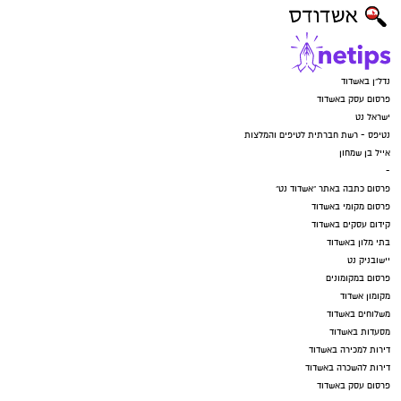
נדל"ן באשדוד
פרסום עסק באשדוד
ישראל נט
נטיפס - רשת חברתית לטיפים והמלצות
אייל בן שמחון
-
פרסום כתבה באתר "אשדוד נט"
פרסום מקומי באשדוד
קידום עסקים באשדוד
בתי מלון באשדוד
יישובניק נט
פרסום במקומונים
מקומון אשדוד
משלוחים באשדוד
מסעדות באשדוד
דירות למכירה באשדוד
דירות להשכרה באשדוד
פרסום עסק באשדוד