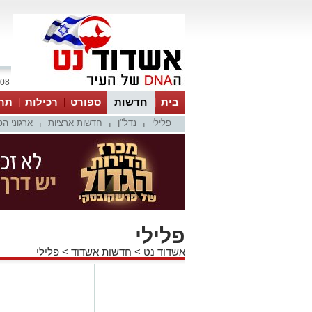
08 אוגוסט 2026 / 02:47
בית
חדשות
ספורט
רכילות
תר
פלילי
נדל"ן
חדשות ארציות
ארגוני ה
|
|
|
פלילי
אשדוד נט
>
חדשות אשדוד
>
פלילי