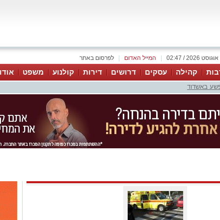
|
המייל האדום
|
לפרסום באתר
בות
קהילה
עסקים
דרושים
דירות
קולנוע
משפט
אודו
פשע באשדוד