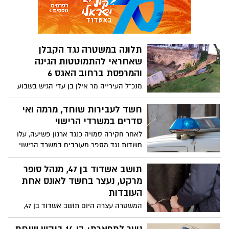
הסב בתנאים מגבילים. רק בחודשיים
האחרונים דווחנו על 3 מקרים של בני 70 עד
שמונים שהואשמו באונס, במעשים מגונים
ובהטרדות מיניות והנה המקרה הרביעי.
תלונה במשטרה נגד הקבלן
שאחראי להתמוטטות הגינה
והמרפסת ברחוב האגס 6
מנכ"ל העירייה מר אילן בן עדי הגיש בשבוע
שעבר תלונה במשטרה כנגד הקבלן ש.י. שפץ
וקנין קבלני בנין בע"מ, בגין רשלנות בעבודה
חשד לעבירות שוחד, מרמה ואי
שהביאה להתמוטטות קיר תמך וקריסת חצר
סדרים במשרדי הרישוי
דירת גן ברחוב האגס 6 באשדוד
לאחר חקירה סמויה כנגד ארגון פשיעה, עלו
חשדות נגד מספר מעורבים במשרד הרישוי
בנפת לכיש , עורכי דין ומעורבים נוספים,
בשורה של חשדות לרבות עבירות שוחד
תושב אשדוד בן 47, מנהל סופר
לכאורה, הפרת אמונים, קבלת דבר במרמה
מרקט, נעצר בחשד לאונס אחת
וזיוף. מפקד המחוז הדרומי: החשדות צריכים
העובדות
להדיר שינה מעיני כולנו. מדובר "בפצצות
המשטרה עצרה היום תושב אשדוד בן 47,
מתקתקות" הנעות בכבישי ישראל ומהוות
מנהל סופר מרקט בראשון לציון, בחשד לאונס
סכנת חיים של ממש .
אחת מעובדות הסופר, אותה לקח טרמפ