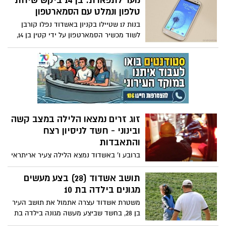
נוער לתפארת: בן 14 ביקש שיחת
לביתה. על פי תלונת העובדת, מעשה האונס
טלפון ונמלט עם הסמארטפון
בוצע באזור התעשיה של בת ים. היום יובא
בנות 17 שטיילו בקניון באשדוד נפלו קורבן
המנהל החשוד באונס להארכת מעצר בבית
לשוד מכשיר הסמארטפון על ידי קטין בן 14,
משפט השלום בת"א
שרק רצה "להתקשר לאמא". חוקר הנוער
בתחנת המשטרה באשדוד איתר אותו דרך
הפייסבוק
זוג זרים נמצאו הלילה במצב קשה
ובינוני - חשד לניסיון רצח
והתאבדות
ברובע ו' באשדוד נמצא הלילה צעיר אריתראי
בשנות ה-20 לחייו כשהוא תלוי על עץ. כוחות
ההצלה (בצילום) ביצעו עליו פעולות החייאה
תושב אשדוד (28) בצע מעשים
ופינו אותו במצב קשה לבית החולים. בסמוך
מגונים בילדה בת 10
למקום מצאו הכוחות צעירה עם חתכים
משטרת אשדוד עצרה אתמול את תושב העיר
בצווארה. לאחר טיפול ראשוני היא פונתה
בן 28, בחשד שביצע מעשה מגונה בילדה בת
במצב בינוני. מבדיקה ראשונית עולה כי
10 על פי הידוע עד כה, אמש התלוננה קטינה