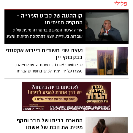
פלילי
קו ההגנה של קב"ט העירייה -
התקפה חזיתית!
אריה איטח המאשם בהטרדה מינית של 3
עובדות בעירייה, יוצא להתקפה חזיתית ומציג
טענות להעלמות מסמכים בבית המשפט,
לקנונייה ולתיאום בין עדים. עו"ד מנחם
נעצרו שני חשודים בייבוא אקסטזי
רובינשטיין מאשים: "יד נעלמה, שככל הנראה
בבקבוקי יין
שייכת לפטרונם של המתלוננות בתיק, דאגה
שני תושבי אשדוד, בשנות ה-35 לחייהם,
לחדור לתוך כספת ביהמ"ש ולגנוב משם
נעצרו על ידי ימ"ר לכיש בחשד שהבריחו
מסמכים". המסמכים שנעלמו לטענתו, הם אלו
לארץ סם מסוג אקסטזי, שהוסלק בתוך
שהיו אמורים להוכיח את המניע לקנוניה זו.
בקבוקי יין. אחד החשודים עובד בסניף דואר
עוד מאשים עורך הדין (כפי שכבר פרסמנו
באשדוד. יובאו מחר להארכת מעצר
ב2011)בחשד לתיאום עדויות. ההגנה תנסה
להוכיח שנמנע ממנו להגן על עצמו כיאות
ומכאן שבית המשפט יצטרך לזכותו.
התארח בביתו של חבר ותקף
מינית את הבת של אשתו