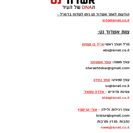
הודעות לאתר אשדוד נט ניתן לשלוח בדוא"ל -
info
@isnet.co.i
l
-
צוות אשדוד נט:
מו"ל ועורך ראשי:
אייל בן שמחון
ebs@isnet.co.il
-
עורך משנה:
עופר אשטוקר
oferashtoker@gmail.com
-
עורך ספורט:
שחר כחלון
sc@isnet.co.il
עורכת מדורים -
אלדה נתנאל
elda@isnet.co.il
-
עורך רכילות ולילה -
אורי קריספין
krisiuri@gmail.com
כתבות מגזין ותרבות
news@isnet.co.il