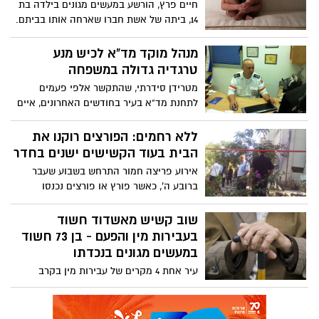
חיים פרץ, הורשע במעשים מגונים בילדה בת
14, ביתה של אשת חברו שארחה אותו בביתם.
מכתב האישום עולה סיפור של ליל בלהות
שעברה הילדה כאשר פרץ הגיע לבקר בבית
מנהל מוקד מד"א לכיש מנע
אימא והחבר שלה לחיים ונשאר ללון בביתם..
טרגדיה גדולה במשפחה
מטרידן סידרתי, שהתקשר אלפי פעמים
לתחנת מד"א בעיר בחודשים האחרונים, איים
בערב שישי האחרון לרצוח את אימו. מנהל
מוקד מד"א לכיש, יהודה גבאי, גילה תושיה
ללא רחמים: הפורצים רוקנו את
כשתוך כדי שיחה עם הצעיר הוא שלח למקום
הבית בעוד הקשישים ישנים בחדר
את כוחות המשטרה, שעצרו את הצעיר לפני
אירוע פריצה חמור התרחש בשבוע שעבר
שיממש את איומיו
ברובע ה', כאשר פורץ או פורצים נכנסו
באישון לילה לביתם של זוג קשישים וגנבו מכל
הבא ליד, כולל תכשיטים ופריטים יקרי ערך,
שוב קשיש מאשדוד חשוד
ביניהם מכשיר שמיעה שכלל לא יוכלו לעשות
בעבירות מין והפעם - בן 73 חשוד
בו שמוש. בזמן הפריצה היו הקשישים בבית,
במעשים מגונים בנכדתו
ישנים בחדרם. "מפחיד לחשוב מה היה עלול
עיר אחת 4 מקרים של עבירות מין בקרב
להתרחש אם ההורים שלי היו מתעוררים",
קשישים וזאת בחודשיים האחרונים בלבד:
סיפר בנם של הקשישים
אמש, סב נעצר בחשד שעשה מעשים מגונים
בנכדתו בת 13. בשל מצבו הרפואי, שוחרר