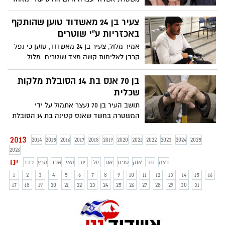
המוסדות הסיעודים בעיר. הוא חשוד שתקף
מינית את אחת החוסות במוסד, קשישה בת
צעיר בן 24 מאשדוד טוען שהותקף
75 שלא יכלה להתנגד למעשיו. הוא יובא מחר
באכזריות ע"י שוטרים
להארכת מעצר בבית המשפט באשקלון
אמיר מלול, צעיר בן 24 מאשדוד, טוען כי נפל
קרבן לאלימות קשה מצד שוטרים. מלול
מספר כי שוטרים בקשו להתלוות אליהם, ללא
סיבה נראית לעין לקחו אותו לחדר מעצר,
בן 70 אנס בת 14 הסובלת מלקות
אזקו אותו בידיו וברגליו והכו בו באכזריות.
שכלית
אביו המתין לו מחוץ לחדר ושומע את
תושב העיר בן 70 נעצר אתמול על ידי
זעקותיו.
המשטרה בחשד שאנס קטינה בת 14 הסובלת
מלקות שכלית. עם קבלת הדיווח על אירוע
האונס, פתחה משטרת אשדוד בחקירה
2013
2014
2015
2016
2017
2018
2019
2020
2021
2022
2023
2024
2025
במהלכה נגבתה עדות מהקטינה על ידי
2026
חוקרת ילדים. היום יובא הקשיש אל בית
ינו
דצמ
נוב
אוק
ספט
אוג
יול
יונ
מאי
אפר
מרץ
פבר
המשפט לצורך הארכת מעצרו.
1
2
3
4
5
6
7
8
9
10
11
12
13
14
15
16
17
18
19
20
21
22
23
24
25
26
27
28
29
30
31