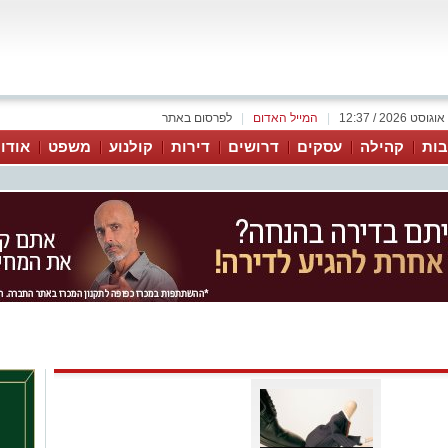
|
המייל האדום
|
לפרסום באתר
ות
קהילה
עסקים
דרושים
דירות
קולנוע
משפט
אודו