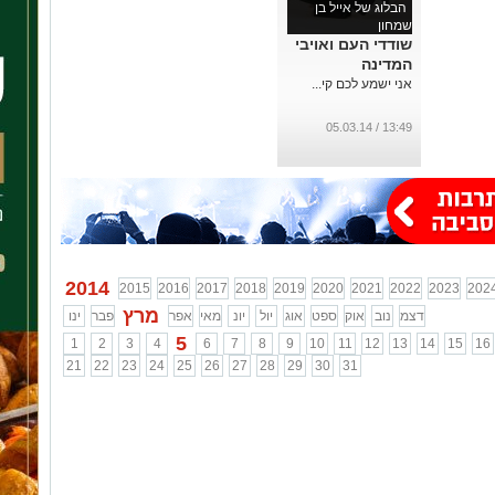
הבלוג של אייל בן
שמחון
שודדי העם ואויבי
המדינה
אני ישמע לכם קי...
13:49 / 05.03.14
2014
2015
2016
2017
2018
2019
2020
2021
2022
2023
202
מרץ
דצמ
נוב
אוק
ספט
אוג
יול
יונ
מאי
אפר
פבר
ינו
5
1
2
3
4
6
7
8
9
10
11
12
13
14
15
16
21
22
23
24
25
26
27
28
29
30
31