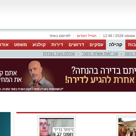
|
המייל האדום
|
לפרסום באתר
ות
קהילה
עסקים
דרושים
דירות
קולנוע
משפט
אודו
 היפה
זוכי "אות אשדוד היפה"
קהילת העיר נפרדת
|
|