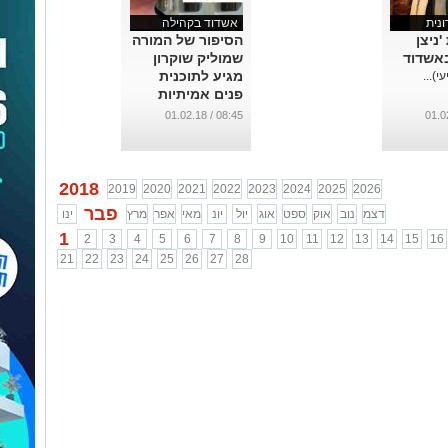
ונית
אשדוד בקהילה
'ניצן
הסיפור של המורה
באשדוד
שמוליק שוקרון
מגיע לתוכנית
י)...
פנים אמיתיות
(וידאו)
08:45 / 01.02.18
...
2018
2019
2020
2021
2022
2023
2024
2025
2026
פבר
דצמ
נוב
אוק
ספט
אוג
יול
יונ
מאי
אפר
מרץ
ינו
1
2
3
4
5
6
7
8
9
10
11
12
13
14
15
16
21
22
23
24
25
26
27
28