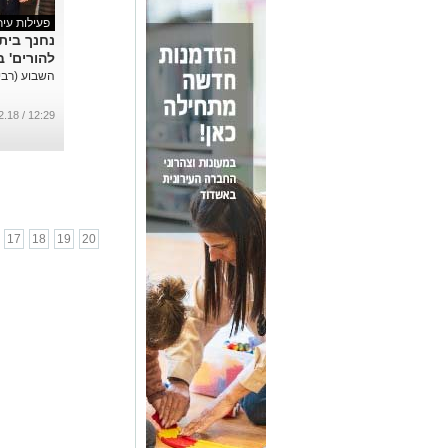
פעילות עיר
נחנך בית 
להורים' 
השבוע (רביע
12:29 / 01.02.18
17
18
19
20