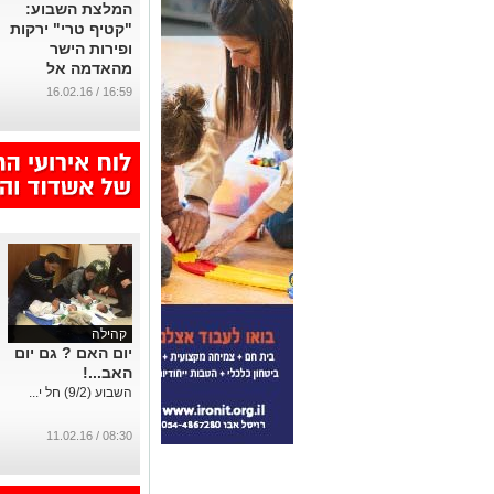
המלצת השבוע:
"קטיף טרי" ירקות
ופירות הישר
מהאדמה אל
תושבי אשדוד
16:59 / 16.02.16
הביתה - הטעם
של פעם!
...
קהילה
יום האם ? גם יום
האב...!
השבוע (9/2) חל י...
08:30 / 11.02.16