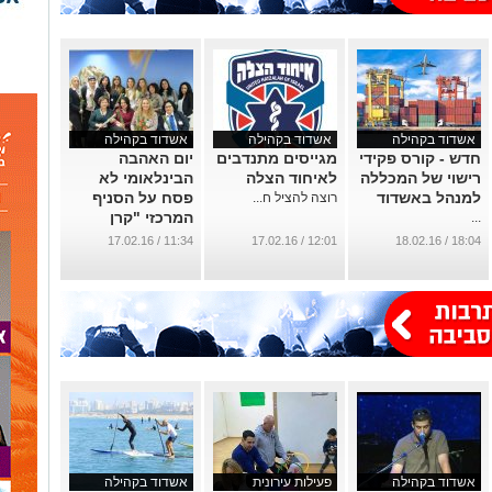
אשדוד בקהילה
אשדוד בקהילה
אשדוד בקהילה
חדש - קורס פקידי
מגייסים מתנדבים
יום האהבה
רישוי של המכללה
לאיחוד הצלה
הבינלאומי לא
למנהל באשדוד
פסח על הסניף
רוצה להציל ח...
המרכזי "קרן
...
היסוד" של קופת
11:34 / 17.02.16
12:01 / 17.02.16
18:04 / 18.02.16
החולים מאוחדת
באשדוד.
...
אשדוד בקהילה
פעילות עירונית
אשדוד בקהילה