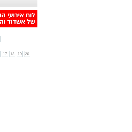
בתושבי אשדוד
...
6
17
18
19
20