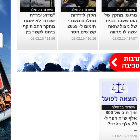
אשדוד היפה
אשדוד בקהילה
אשדוד בקהילה
מרגש: מתקין של
הקרן לידידות
"מדוע עיריית
הוט שעבד בביתו
מחלקת מענקי
אשדוד לא יוזמת
של ניצול שואה
חימום ל- 2059
מחקר רחב היקף
עשה לו מחווה
קשישים חסרי
ביחס לקשר בין
מרגשת
פנסיה באשדוד
זיהום אוויר לבין
11:56 / 02.02.16
16:16 / 02.02.16
17:07 / 02.02.16
סכנת פגיעה
...
...
בעוברים
ובתינוקות?"
...
אשדוד בקהילה
איך חוב של 800
אלף ש"ח הפך ל-
29 אלף בלבד?
...
09:20 / 01.02.16