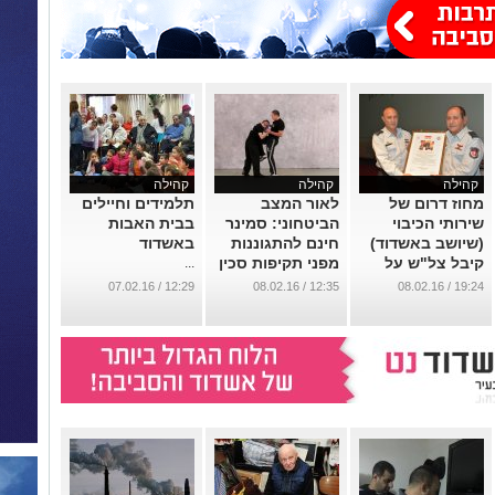
קהילה
קהילה
קהילה
מחוז דרום של
לאור המצב
תלמידים וחיילים
שירותי הכיבוי
הביטחוני: סמינר
בבית האבות
(שיושב באשדוד)
חינם להתגוננות
באשדוד
קיבל צל"ש על
מפני תקיפות סכין
...
תפקוד הכבאים
...
12:29 / 07.02.16
12:35 / 08.02.16
19:24 / 08.02.16
במבצע צוק איתן
...