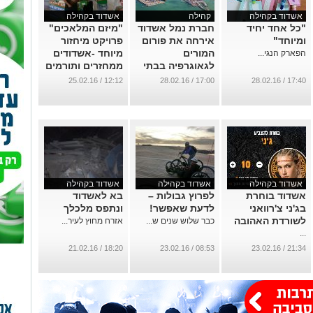
אשדוד בקהילה
קהילה
אשדוד בקהילה
"כל אחד יחיד
חברת נמל אשדוד
"מיזם המלאכים"
ומיוחד"
אירחה את פורום
פרויקט מיחזור
המורים
מיוחד -אשדודים
הפארק הנגי...
לגאוגרפיה בבתי
ממחזרים ותורמים
הספר העל
...
12:12 / 25.02.16
17:00 / 28.02.16
17:40 / 28.02.16
יסודיים
...
אשדוד בקהילה
אשדוד בקהילה
אשדוד בקהילה
אשדוד בוחרת
לפרוץ גבולות –
בא לאשדוד
בג'ני צ'רוואני
לדעת שאפשר!
ונתפס מלכלך
לשורדת האהובה
כבר שלוש שנים ש...
אזרח מחוץ לעיר...
...
18:20 / 21.02.16
08:53 / 23.02.16
21:34 / 23.02.16