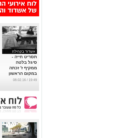
אשדוד בקהילה
תסריט חייה -
סיגל בלטה
ממקיף ז' זכתה
במקום הראשון
בתחרות כתיבת
19:49 / 08.02.16
תסריטים ארצית
...