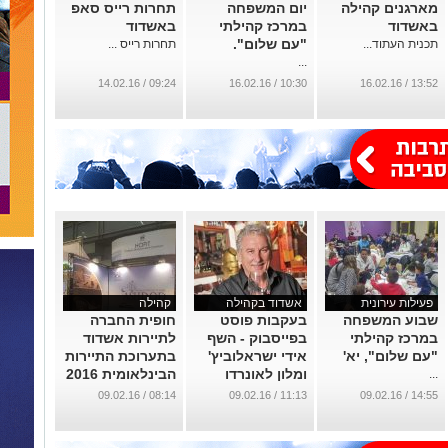
מארגנים קהילה
יום המשפחה
תחרות רייס סאפ
באשדוד
במרכז קהילתי
באשדוד
"עם שלום".
תכנית העתוד...
תחרות רייס ...
...
09:24 / 14.02.16
10:30 / 16.02.16
13:52 / 16.02.16
פעילות עירונית
אשדוד בקהילה
קהילה
שבוע המשפחה
בעקבות פוסט
חופית החברה
במרכז קהילתי
בפייסבוק - השף
לתיירות אשדוד
"עם שלום", יא'
אידי ישראלוביץ'
בתערוכת התיירות
ומלון לאונרדו
הבינלאומית 2016
...
יגשימו חלום לנכה
...
08:14 / 09.02.16
11:13 / 09.02.16
14:55 / 09.02.16
מהצפון
...