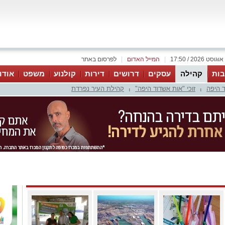
|
המייל האדום
|
לפרסום באתר
ות
קהילה
עסקים
דרושים
דירות
קולנוע
משפט
אודו
 היפה
זוכי "אות אשדוד היפה"
קהילת העיר נפרדת
|
|