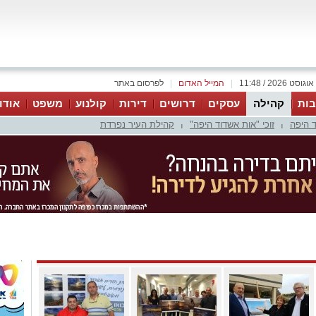
|
המייל האדום
|
לפרסום באתר
ות
קהילה
עסקים
דרושים
דירות
קולנוע
משפט
אודו
 היפה
זוכי "אות אשדוד היפה"
קהילת העיר נפרדת
|
|