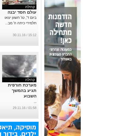
קהילה
עולם חסד יבנה
ביום ד', טו' חשוון יצאו
תלמידי כיתה ה' מב...
15:12 / 30.11.16
קהילה
מערכת חורפית
תגיע בהמשך
השבוע
...
01:58 / 29.11.16