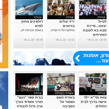
קהילה
קהילה
קהילה
לטיול
יריד עולים
דולפינים מחוץ
יצאנו...סיירת
בכיוונים
למים
סבא בא לטובת
מחלקת עלייה וקליט...
באולם הכניסה לע...
האזרחים
הוותיקים
09:38 / 08.11.16
13:21 / 08.11.16
08:38 / 09.11.16
...
קהילה
אשדוד בקהילה
קהילה
צוות מד"א יילד
בעזרת השם
בבית ספר "נעם"
אישה בדרך לבית
נשמור על
תורני אשדוד נערך
החולים
הסביבה
ערב גדול לכבודה