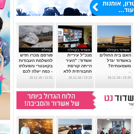
אשדוד בקהילה
אשדוד בקהילה
קהילה
האם בית החולים
מנכ"ל עיריית
פורסם מכרז חדש
באשדוד יגדל
אשדוד: "העיר
להשלמת העבודות
משמעותית?
הייתה קורסת
בקאנטרי והפעלתו
תחבורתית ללא
- כמה יעלה לכם
...
מהפכת
המנוי המשפחתי?
11:51 / 16.11.16
13:10 / 16.11.16
15:20 / 16.11.16
התחבורה"
...
...