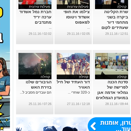
קהילה
פעילות עירונית
פעילות עירונית
שרת הקליטה
צילמו את חופי
חברת נמל אשדוד
ביקרה בשני
אשדוד ויטוסו
ערכה יריד
מתחמי דיור
לפאפוס
מתנדבים
שעתידים לקום
...
...
בעיר
02:02 / 29.11.16
02:05 / 29.11.16
12:51 / 29.11.16
...
קהילה
קהילה
קהילה
סדנת הכנה
דור העתיד של חיל
הגיבורים שלנו
לפרישה של
האוויר
בזירת האש
גמלאי אדמה אגן
כ-320 שוחרי ...
הם עובדים מסביב ל...
במועדון הגמלאים
...
07:26 / 25.11.16
12:18 / 27.11.16
09:44 / 28.11.16