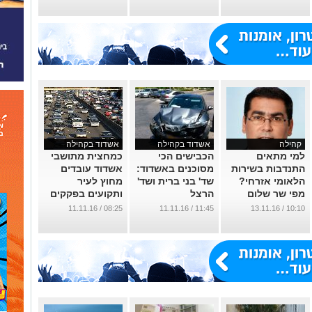
קהילה
אשדוד בקהילה
אשדוד בקהילה
למי מתאים
הכבישים הכי
כמחצית מתושבי
התנדבות בשירות
מסוכנים באשדוד:
אשדוד עובדים
הלאומי אזרחי?
שד' בני ברית ושד'
מחוץ לעיר
מפי שר שלום
הרצל
ותקועים בפקקים
ג'רבי ראש
...
...
08:25 / 11.11.16
11:45 / 11.11.16
10:10 / 13.11.16
השירות לאומי
...