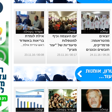
קהילה
קהילה
אשדוד בקהילה
יוצאים
יום העצמה וכיף
אילת לומדת
מהטראומה:
למטפלות
בריאות באשדוד
פרמדיקים,
סיעודיות של "עזר
ראש עיריית אילת...
חובשים וכוננים
מציון"
של מד"א בכנס
...
00:08 / 23.11.16
00:17 / 23.11.16
09:26 / 24.11.16
מקצועי
...
קהילה
אשדוד בקהילה
קהילה