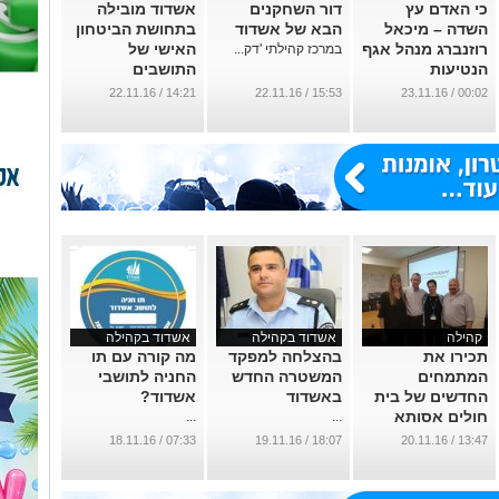
כי האדם עץ
דור השחקנים
אשדוד מובילה
השדה – מיכאל
הבא של אשדוד
בתחושת הביטחון
רוזנברג מנהל אגף
האישי של
במרכז קהילתי 'דק...
הנטיעות
התושבים
המיתולוגי של
...
14:21 / 22.11.16
15:53 / 22.11.16
00:02 / 23.11.16
אשדוד הלך
לעולמו
...
קהילה
אשדוד בקהילה
אשדוד בקהילה
תכירו את
בהצלחה למפקד
מה קורה עם תו
המתמחים
המשטרה החדש
החניה לתושבי
החדשים של בית
באשדוד
אשדוד?
חולים אסותא
...
...
אשדוד
07:33 / 18.11.16
18:07 / 19.11.16
13:47 / 20.11.16
...