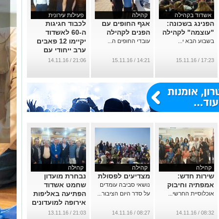
אשדוד בקהילה
קהילה
פעילות עירונית
הפנינג בשכונה:
אגף החופים עם
לכבוד חגיגות
"עוצמה" לקהילה
הפנים לקהילה
ה-60 לאשדוד
יקיימו 12 פאבים
בשבוע הבא י...
עובדי החופים ה...
ערב ייחודי עם
הנחות לבליינים
21:06 / 14.11.16
14:21 / 15.11.16
17:23 / 15.11.16
...
קהילה
קהילה
קהילה
שירות חדש:
מצדיעים לפסולת
נבחרת מועדון
אמפתיה וחיבוק
שחמט אשדוד
נושאי סביבה עומדים
הפתיעה באליפות
אוכלוסיית החרשי...
על סדר היום הציבור...
אירופה למועדונים
...
21:03 / 13.11.16
08:27 / 14.11.16
08:32 / 14.11.16