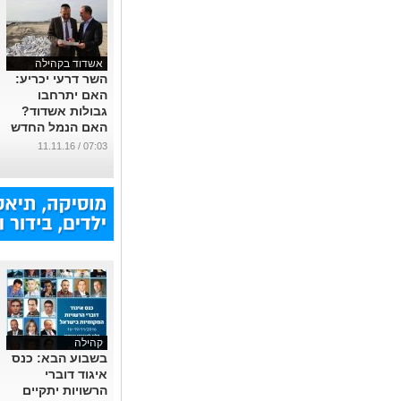
אשדוד בקהילה
השר דרעי יכריע:
האם יתרחבו
גבולות אשדוד?
האם הנמל החדש
יוסיף עשרות
07:03 / 11.11.16
מיליונים לקופה?
ואיך כל זה קשור
למלחמה הפנימית
עם ש"ס?
...
קהילה
בשבוע הבא: כנס
איגוד דוברי
הרשויות יתקיים