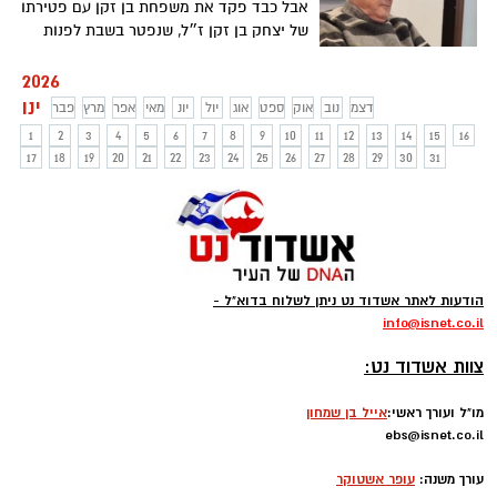
אבל כבד פקד את משפחת בן זקן עם פטירתו
של יצחק בן זקן ז״ל, שנפטר בשבת לפנות
בוקר והוא בן 84 במותו. המשפחה תשב
שבעה ברחוב מצדה בעיר
2026
ינו
דצמ
נוב
אוק
ספט
אוג
יול
יונ
מאי
אפר
מרץ
פבר
1
2
3
4
5
6
7
8
9
10
11
12
13
14
15
16
17
18
19
20
21
22
23
24
25
26
27
28
29
30
31
הודעות לאתר אשדוד נט ניתן לשלוח בדוא"ל -
info
@isnet.co.i
l
-
צוות אשדוד נט:
מו"ל ועורך ראשי:
אייל בן שמחון
ebs@isnet.co.il
-
עורך משנה:
עופר אשטוקר