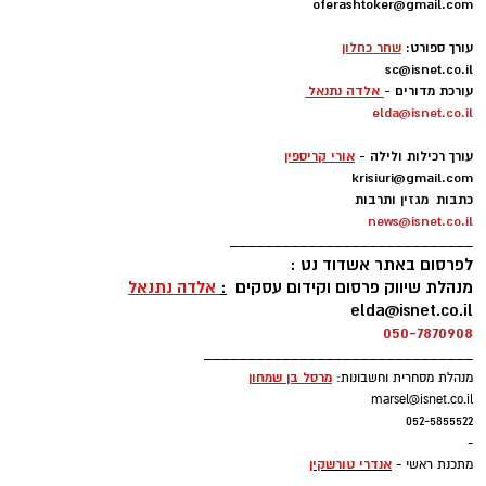
oferashtoker@gmail.com
-
עורך ספורט:
שחר כחלון
sc@isnet.co.il
עורכת מדורים -
אלדה נתנאל
elda@isnet.co.il
-
עורך רכילות ולילה -
אורי קריספין
krisiuri@gmail.com
כתבות מגזין ותרבות
news@isnet.co.il
____________________________
לפרסום באתר אשדוד נט :
מנהלת שיווק פרסום וקידום עסקים
:
אלדה נתנאל
elda@isnet.co.il
050-7870908
_______________________________
מרסל בן שמחו
ן
מנהלת מסחרית וחשבונות:
marsel@isnet.co.il
052-5855522
-
אנדרי טורשקין
מתכנת ראשי -
__________________________