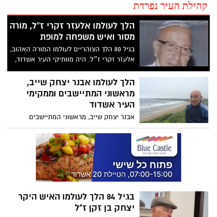
קהילת העיר נפרדת
הלך לעולמו אלעזר זקרי ז”ל, מורה
מסור ואיש משפחה למופת
בגיל 80 הלך הצוהריים לעולמו המורה האהוב,
אלעזר זקרי ז״ל. היה מוותיקי העיר אשדוד,
מוכר מאוד ואהוב. הותיר אחריו רעיה, שישה
ילדים ועשרות נכדים. ההלוויה במוצ”ש
הלך לעולמו אבנר יצחק שייב,
מראשוני המתיישבים וממקימי
העיר אשדוד
אבנר יצחק שייב, מראשוני המתיישבים
וממקימי העיר אשדוד, הלך לעולמו והוא בן 95
במותו. שייב היה מדמויות המפתח בעשייה
הציבורית בעיר, והותיר חותם עמוק
בהתפתחותה ובקהילתה.
בגיל 84 הלך לעולמו האיש היקר
יצחק בן זקן ז"ל