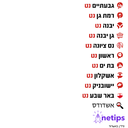
נדל"ן באשדוד