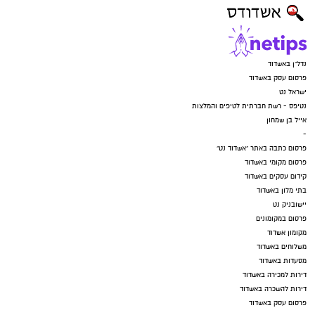
נדל"ן באשדוד
פרסום עסק באשדוד
ישראל נט
נטיפס - רשת חברתית לטיפים והמלצות
אייל בן שמחון
-
פרסום כתבה באתר "אשדוד נט"
פרסום מקומי באשדוד
קידום עסקים באשדוד
בתי מלון באשדוד
יישובניק נט
פרסום במקומונים
מקומון אשדוד
משלוחים באשדוד
מסעדות באשדוד
דירות למכירה באשדוד
דירות להשכרה באשדוד
פרסום עסק באשדוד