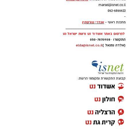
marsel@isnet.co.il
052-5855522
-
אנדרי טורשקין
מתכנת ראשי -
__________________________
לפרסום באתר אשדוד נט ורשת ישראל נט
התקשרו
-
050-7870908
(אלדה נתנאל )
elda@isnet.co.il
קבוצת התקשורת ומקומוני הרשת: