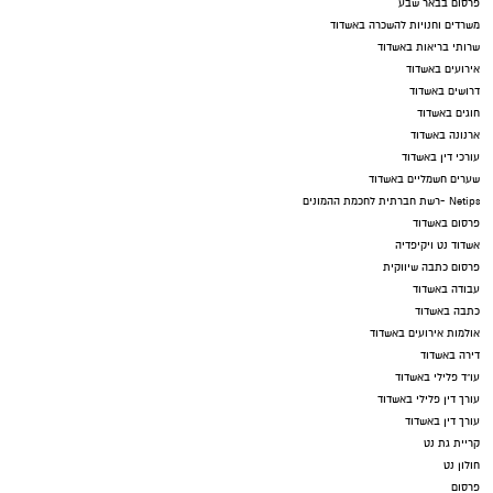
פרסום בבאר שבע
משרדים וחנויות להשכרה באשדוד
שרותי בריאות באשדוד
אירועים באשדוד
דרושים באשדוד
חוגים באשדוד
ארנונה באשדוד
עורכי דין באשדוד
שערים חשמליים באשדוד
Netips -רשת חברתית לחכמת ההמונים
פרסום באשדוד
אשדוד נט ויקיפדיה
פרסום כתבה שיווקית
עבודה באשדוד
כתבה באשדוד
אולמות אירועים באשדוד
דירה באשדוד
עו"ד פלילי באשדוד
עורך דין פלילי באשדוד
עורך דין באשדוד
קריית גת נט
חולון נט
פרסום