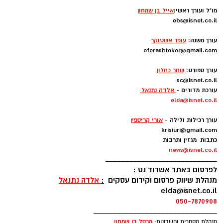
מו"ל ועורך ראשי:
אייל בן שמחון
ebs@isnet.co.il
-
עורך משנה:
עופר אשטוקר
oferashtoker@gmail.com
-
עורך ספורט:
שחר כחלון
sc@isnet.co.il
עורכת מדורים -
אלדה נתנאל
elda@isnet.co.il
-
עורך רכילות ולילה -
אורי קריספין
krisiuri@gmail.com
כתבות מגזין ותרבות
news@isnet.co.il
____________________________
לפרסום באתר אשדוד נט :
מנהלת שיווק פרסום וקידום עסקים
:
אלדה נתנאל
elda@isnet.co.il
050-7870908
_______________________________
מרסל בן שמחו
ן
מנהלת מסחרית וחשבונות: