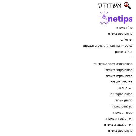
נדל"ן באשדוד
פרסום עסק באשדוד
ישראל נט
נטיפס - רשת חברתית לטיפים והמלצות
אייל בן שמחון
-
פרסום כתבה באתר "אשדוד נט"
פרסום מקומי באשדוד
קידום עסקים באשדוד
בתי מלון באשדוד
יישובניק נט
פרסום במקומונים
מקומון אשדוד
משלוחים באשדוד
מסעדות באשדוד
דירות למכירה באשדוד
דירות להשכרה באשדוד
פרסום עסק באשדוד