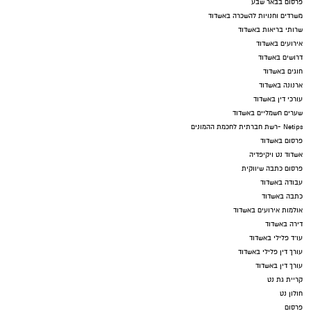
פרסום בבאר שבע
משרדים וחנויות להשכרה באשדוד
שרותי בריאות באשדוד
אירועים באשדוד
דרושים באשדוד
חוגים באשדוד
ארנונה באשדוד
עורכי דין באשדוד
שערים חשמליים באשדוד
Netips -רשת חברתית לחכמת ההמונים
פרסום באשדוד
אשדוד נט ויקיפדיה
פרסום כתבה שיווקית
עבודה באשדוד
כתבה באשדוד
אולמות אירועים באשדוד
דירה באשדוד
עו"ד פלילי באשדוד
עורך דין פלילי באשדוד
עורך דין באשדוד
קריית גת נט
חולון נט
פרסום