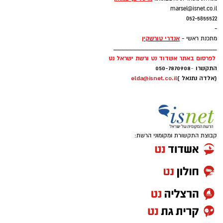
marsel@isnet.co.il
052-5855522
-
אנדרי טורשקין
מתכנת ראשי -
__________________________
לפרסום באתר אשדוד נט ורשת ישראל נט
התקשרו
-
050-7870908
(אלדה נתנאל )
elda@isnet.co.il
קבוצת התקשורת ומקומוני הרשת: