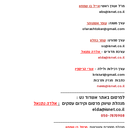
מו"ל ועורך ראשי:
אייל בן שמחון
ebs@isnet.co.il
-
עורך משנה:
עופר אשטוקר
oferashtoker@gmail.com
-
עורך ספורט:
שחר כחלון
sc@isnet.co.il
עורכת מדורים -
אלדה נתנאל
elda@isnet.co.il
-
עורך רכילות ולילה -
אורי קריספין
krisiuri@gmail.com
כתבות מגזין ותרבות
news@isnet.co.il
____________________________
לפרסום באתר אשדוד נט :
מנהלת שיווק פרסום וקידום עסקים
:
אלדה נתנאל
elda@isnet.co.il
050-7870908
_______________________________
מרסל בן שמחו
ן
מנהלת מסחרית וחשבונות: