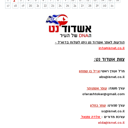
2
1
3
4
5
6
7
8
9
10
11
12
13
14
15
16
17
18
19
20
21
22
23
24
25
26
27
28
29
30
31
הודעות לאתר אשדוד נט ניתן לשלוח בדוא"ל -
info
@isnet.co.i
l
-
צוות אשדוד נט:
מו"ל ועורך ראשי:
אייל בן שמחון
ebs@isnet.co.il
-
עורך משנה:
עופר אשטוקר
oferashtoker@gmail.com
-
עורך ספורט:
שחר כחלון
sc@isnet.co.il
עורכת מדורים -
אלדה נתנאל
elda@isnet.co.il