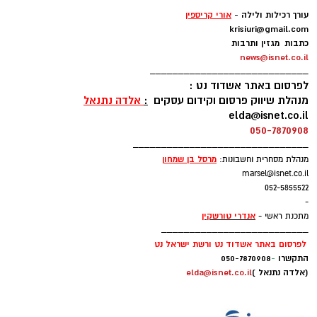
-
עורך רכילות ולילה -
אורי קריספין
krisiuri@gmail.com
כתבות מגזין ותרבות
news@isnet.co.il
____________________________
לפרסום באתר אשדוד נט :
מנהלת שיווק פרסום וקידום עסקים
:
אלדה נתנאל
elda@isnet.co.il
050-7870908
_______________________________
מרסל בן שמחו
ן
מנהלת מסחרית וחשבונות:
marsel@isnet.co.il
052-5855522
-
אנדרי טורשקין
מתכנת ראשי -
__________________________
לפרסום באתר אשדוד נט ורשת ישראל נט
התקשרו
-
050-7870908
(אלדה נתנאל )
elda@isnet.co.il