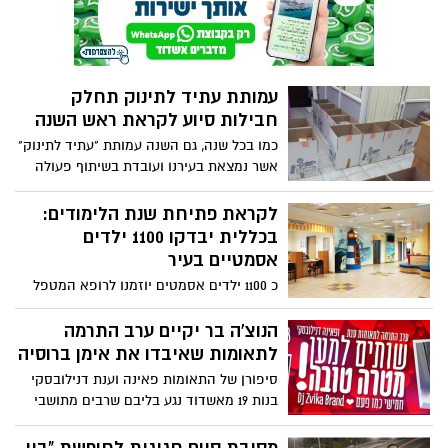
עמותת עתיד לתינוק תחלק
חבילות סיוע לקראת ראש השנה
כמו בכל שנה, גם השנה עמותת "עתיד לתינוק"
אשר נמצאת בעירנו ועובדת בשיתוף פעולה
עם לשכות רווחה ברוב חלקי הארץ. מבצעת
חלוקת סלי מזון לראש השנה,למשפחות חסרי
לקראת פתיחת שנת הלימודים:
יכולת אשר לא מצליחים להערך באופן עצמאי
בכללית יבדקו 1100 ילדים
לחג
אסמטיים בעיר
כ 1100 ילדים אסמטים יוזמנו לרופא המטפל
בכללית לקבלת המלצות אישיות למניעת
התקף הבא. כל זאת, במטרה לצמצם שיעור
הנוצ'ה בר יקיים ערב התרמה
התקפי אסטמה הצפוי לעלות פי 2.5 עם
לתאומות שאיבדו את אימן ברוסיה
החזרה ללימודים
סיפורן של התאומות פאינה וענת דנילובסקי
בנות 19 מאשדוד נגע בליבם שרבים מתושבי
העיר. הבנות, שגודלו במשך השנים רק על ידי
אימן, נותרו יתומות לאחר שהאמא נפטרה