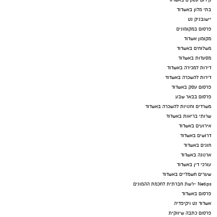
קידום עסקים באשדוד
בתי מלון באשדוד
יישובניק נט
פרסום במקומונים
מקומון אשדוד
משלוחים באשדוד
מסעדות באשדוד
דירות למכירה באשדוד
דירות להשכרה באשדוד
פרסום עסק באשדוד
פרסום בבאר שבע
משרדים וחנויות להשכרה באשדוד
שרותי בריאות באשדוד
אירועים באשדוד
דרושים באשדוד
חוגים באשדוד
ארנונה באשדוד
עורכי דין באשדוד
שערים חשמליים באשדוד
Netips -רשת חברתית לחכמת ההמונים
פרסום באשדוד
אשדוד נט ויקיפדיה
פרסום כתבה שיווקית