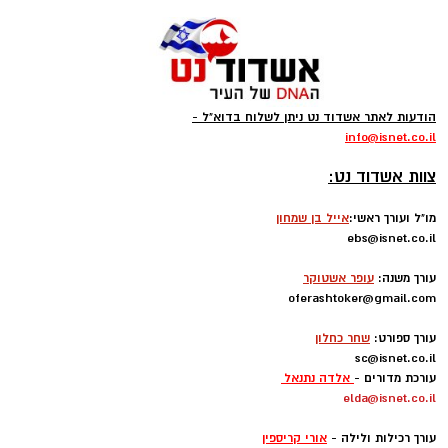
הודעות לאתר אשדוד נט ניתן לשלוח בדוא"ל -
info
@isnet.co.i
l
-
צוות אשדוד נט:
מו"ל ועורך ראשי:
אייל בן שמחון
ebs@isnet.co.il
-
עורך משנה:
עופר אשטוקר
oferashtoker@gmail.com
-
עורך ספורט:
שחר כחלון
sc@isnet.co.il
עורכת מדורים -
אלדה נתנאל
elda@isnet.co.il
-
עורך רכילות ולילה -
אורי קריספין