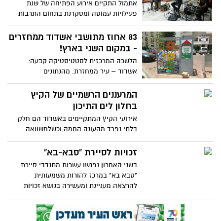
אתמול התקיים אירוע הפתיחה של שנת
פעילויות עמוסה ומסקרנת בתחום התרבות
בספריה העירונית בעיר אשדוד. קהל
האורחים המגוון נהנה מערב של שירת
83 אחוז מתושבי אשדוד ממחזרים
מזמורים ופיוטים במיטב המסורת היהודית.
- במקום השני בארץ!
הלשכה המרכזית לסטטיסטיקה קבעה:
אשדוד – עיר ממחזרת. מהנתונים
המתפרסמים היום ע"י הלמ"ס עולה כי אשדוד
צועדת בראש טבלאות המיחזור בישראל. 83%
המרעננים הרשמיים של הקיץ
מתושבי העיר ממחזרים בקבוקים לעומת 67%
בחלון לים התיכון
הממוצע הארצי, כ-70% ממחזרים נייר וקרטון
אירועי הקיץ המתקיימים באשדוד הם חלק
לעומת 52% בארצי, כ-50% בקבוקי זכוכית
בלתי נפרד מהעונה החמה וכשלמשוואה
לעומת 42% ארצי. אשדוד מובילה במיחזור
הזאת מתווספות סיירות ההורים של אשדוד
מוצרי אלקטרוניקה עם 14% (לעומת פחות
אשר תמיד נמצאות בשטח ופועלות בכל
זכויות לסיירת "סבא-בא"
מ-10% בערים הגדולות) ובמיחזור תרופות
האירועים הללו, הקיץ אפילו מרענן יותר
רושמת 15%, מהגבוהים בארץ
בשני האחרון נפגשו עשרות מתנדבי סיירת
"סבא בא" במרכז להורות משמעותית
להרצאה מעניינת ומעשירה בנושא זכויות
אזרחים וותיקים בביטוח הלאומי. כידוע, כל
מתנדבי הסיירת הינם גמלאים, חלקם וותיקים
וחלק רק יצאו לגמלאות