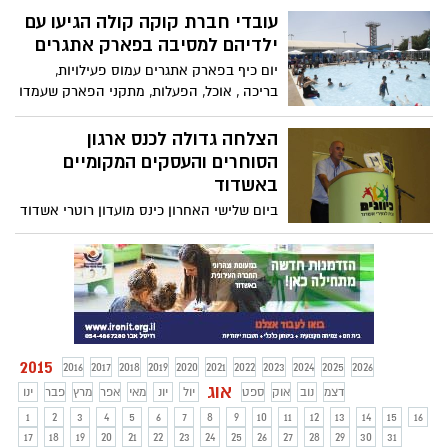
במכללה למינהל אשדוד
עובדי חברת קוקה קולה הגיעו עם
ילדיהם למסיבה בפארק אתגרים
יום כיף בפארק אתגרים עמוס פעילויות,
בריכה , אוכל, הפעלות, מתקני הפארק שעמדו
לרשות הילדים ועוד.משה דנינו הממונה על
התיירות ואדי בן ליש מנכ"ל חופית עשו סיור
הצלחה גדולה לכנס ארגון
לבדוק שהילדים של..... נהנים.
הסוחרים והעסקים המקומיים
באשדוד
ביום שלישי האחרון כינס מועדון רוטרי אשדוד
במרכז כיוונים כ150 סוחרים ובעלי עסקים
לאירוע פתיחת ארגון הסוחרים ובעלי העסקים
באשדוד בליווי מועדון רוטרי אשדוד.
2015
2016
2017
2018
2019
2020
2021
2022
2023
2024
2025
2026
אוג
דצמ
נוב
אוק
ספט
יול
יונ
מאי
אפר
מרץ
פבר
ינו
1
2
3
4
5
6
7
8
9
10
11
12
13
14
15
16
17
18
19
20
21
22
23
24
25
26
27
28
29
30
31