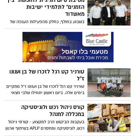
מסיבת סיום חגיגית לחופשת "בין
ברוסיה. בפאב הנוצ'ה בר יקיימו בחמישי
הזמנים" לתלמידי ישיבות
הקרוב ערב התרמה למען התאומות
מאשדוד
בשבוע בחולף, כחלק מהפעילות הענפה של
הרשות העירונית למאבק בהתמכרויות
ובאלימות בעיר אשדוד התקיימה מסיבת סיום
לכ-500 נערים תלמידי ישיבות באשדוד בגילאי
14-20
טורניר קט רגל לזכרו של בן וענונו
ז"ל
טורניר קט רגל לזכרו של בן וענונו ז"ל מתקיים
בימים אלה. ביום ראשון יתחילו שלבי חצאי
הגמר והגמר של הטורניר
קורס ניהול רכש ולוגיסטיקה
במכללה למנהל
בעקבות הביקוש הרב למקצוע - קורסי ניהול
רכש, לוגיסטיקה ומחסנים APLP בשיתוף ארגון
מנהלי רכש ולוגיסטיקה בישראל יפתחו