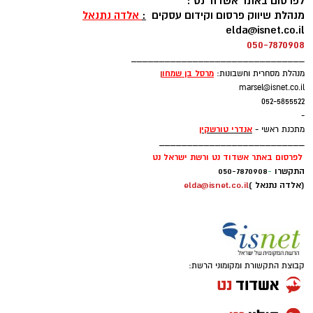
לפרסום באתר אשדוד נט :
מנהלת שיווק פרסום וקידום עסקים
:
אלדה נתנאל
elda@isnet.co.il
050-7870908
_______________________________
מרסל בן שמחו
ן
מנהלת מסחרית וחשבונות:
marsel@isnet.co.il
052-5855522
-
אנדרי טורשקין
מתכנת ראשי -
__________________________
לפרסום באתר אשדוד נט ורשת ישראל נט
התקשרו
-
050-7870908
(אלדה נתנאל )
elda@isnet.co.il
קבוצת התקשורת ומקומוני הרשת: