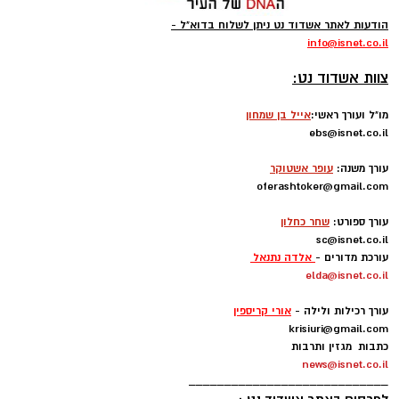
הודעות לאתר אשדוד נט ניתן לשלוח בדוא"ל -
info
@isnet.co.i
l
-
צוות אשדוד נט:
מו"ל ועורך ראשי:
אייל בן שמחון
ebs@isnet.co.il
-
עורך משנה:
עופר אשטוקר
oferashtoker@gmail.com
-
עורך ספורט:
שחר כחלון
sc@isnet.co.il
עורכת מדורים -
אלדה נתנאל
elda@isnet.co.il
-
עורך רכילות ולילה -
אורי קריספין
krisiuri@gmail.com
כתבות מגזין ותרבות
news@isnet.co.il
____________________________