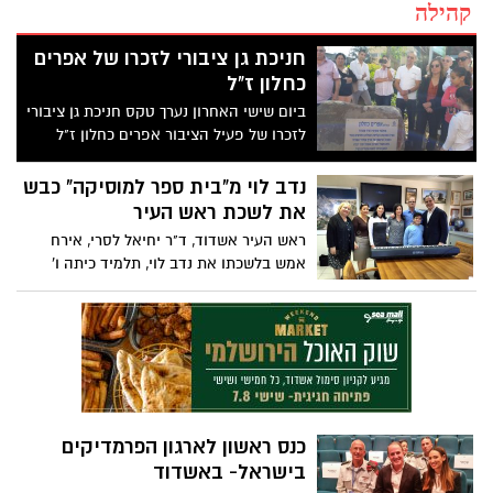
קהילה
חניכת גן ציבורי לזכרו של אפרים
כחלון ז"ל
ביום שישי האחרון נערך טקס חניכת גן ציבורי
לזכרו של פעיל הציבור אפרים כחלון ז"ל
שהיה פעיל בשנות ה- 60 בהקמתה של העיר
אשדוד. ראש העיר לשעבר, אינג' צבי צילקר
נדב לוי מ"בית ספר למוסיקה" כבש
נשא דברים וכמוהו גם ח"כ אילן גילאון
את לשכת ראש העיר
ראש העיר אשדוד, ד"ר יחיאל לסרי, אירח
אמש בלשכתו את נדב לוי, תלמיד כיתה ו'
הלומד במרו"ם – מרכז רוח ומדע לתלמידים
מחוננים ומצטיינים באשדוד
כנס ראשון לארגון הפרמדיקים
בישראל- באשדוד