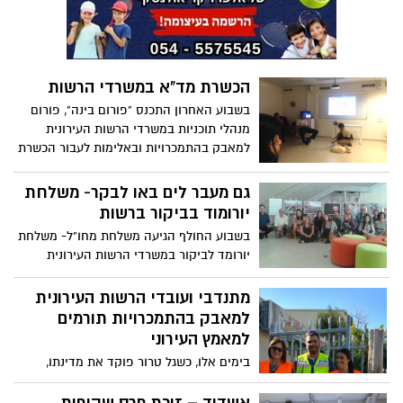
ישראל והנמוך ביותר מבין 5 הגדולות
הכשרת מד"א במשרדי הרשות
בשבוע האחרון התכנס "פורום בינה", פורום
מנהלי תוכניות במשרדי הרשות העירונית
למאבק בהתמכרויות ובאלימות לעבור הכשרת
מד"א מקיפה ומסמיכה
גם מעבר לים באו לבקר- משלחת
יורומוד בביקור ברשות
בשבוע החולף הגיעה משלחת מחו"ל- משלחת
יורומד לביקור במשרדי הרשות העירונית
למאבק בהתמכרויות ובאלימות אשדוד
מתנדבי ועובדי הרשות העירונית
למאבק בהתמכרויות תורמים
למאמץ העירוני
בימים אלו, כשגל טרור פוקד את מדינתו,
באשדוד מרימים את הכפפה ומאיישים
עמדות פזורות ברחבי העיר להגברת תחושת