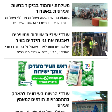
המענים הרחבים הניתנים לתושבים
משלחת יורומוד בביקור ברשות
העירונית באשדוד
בשבוע החולף הגיעה משלחת מחו"ל- משלחת
יורומד לביקור במשרדי הרשות העירונית
למאבק בהתמכרויות ובאלימות אשדוד
עובדי עיריית אשדוד ממשיכים
לאבטח את גני הילדים בעיר
שלושה שבועות לאחר שהחל גל הטרור ברחבי
הארץ, עובדי עיריית אשדוד ממשיכים
באבטחת גני הילדים בעיר. בועד ההורים
העירוני שיגרו השבוע מכתב תודה לראש העיר
על הצבת העובדים בגנים, מה שמעניק ביטחון
להורים
עובדי הרשות העירונית למאבק
בהתמכרויות תורמים למאמץ
העירוני
בימים אלו, כשגל טרור פוקד את מדינתו,