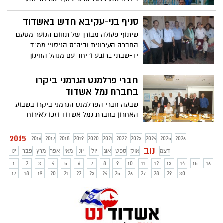
באשדוד מרימים את הכפפה ומאיישים
עמדות פזורות ברחבי העיר להגברת תחושת
סניף בני-עקיבא חדש באשדוד
הביטחון האישי של התושבים
שיתוף פעולה מבורך של תחום הנוער מטעם
החברה העירונית וביה"ס הניסויי ממ"ד
יד-שבתי ברובע ו' יחד עם מנהל החינוך
בעיריית אשדוד, הצליח ליזום את המעבר של
סניף בני-עקיבא מרובע ח' למבנה ראוי
חברי פרלמנט הגרמני ביקרו
ומסודר במתחם בי"ס יד-שבתי
בחברת נמל אשדוד
שבעה חברי הפרלמנט הגרמני ביקרו בשבוע
האחרון בחברת נמל אשדוד וזכו לאירוח
מטעם המנכ"ל בפועל בחברת נמל אשדוד,
יצחק בלומנטל ולסיור בנמל
2015
2016
2017
2018
2019
2020
2021
2022
2023
2024
2025
2026
נוב
דצמ
אוק
ספט
אוג
יול
יונ
מאי
אפר
מרץ
פבר
ינו
1
2
3
4
5
6
7
8
9
10
11
12
13
14
15
16
17
18
19
20
21
22
23
24
25
26
27
28
29
30