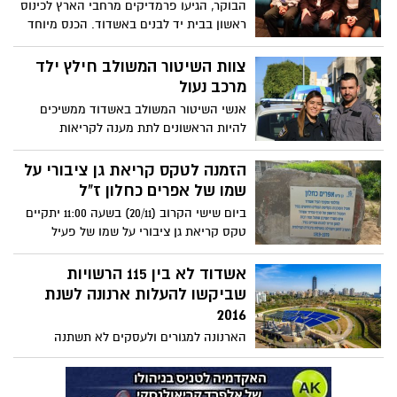
הבוקר, הגיעו פרמדיקים מרחבי הארץ לכינוס
ראשון בבית יד לבנים באשדוד. הכנס מיוחד
היות ומדובר באירוע החשוב ביותר עבור
הפרמדיקים ב-15 שנים האחרונות, זאת לאחר
צוות השיטור המשולב חילץ ילד
שהוקם ארגון מקצועי שמטרתו לקדם מבחינה
מרכב נעול
מקצועית את הנושאים הקשורים לרפואת
אנשי השיטור המשולב באשדוד ממשיכים
החירום הטרום אשפוזית בארץ. בראש הארגון
להיות הראשונים לתת מענה לקריאות
עומדת עו"ד רוית קרן פרמדיקית מתנדבת
התושבים בנושאי ביטחון אישי
במד"א
הזמנה לטקס קריאת גן ציבורי על
שמו של אפרים כחלון ז"ל
ביום שישי הקרוב (20/11) בשעה 11:00 יתקיים
טקס קריאת גן ציבורי על שמו של פעיל
הציבור אפרים כחלון ז"ל. אפרים שעלה לארץ
בשנת 51 מלוב נפטר בגיל 60 והיה מוותיקי
אשדוד לא בין 115 הרשויות
העיר אשדוד. בטקס יהיו נוכחים מ"מ ראש
שביקשו להעלות ארנונה לשנת
העיר, עו"ד גבי כנפו שאף עתיד לשאת דברים
2016
וכן ראש העיר לשעבר מר צבי צילקר
הארנונה למגורים ולעסקים לא תשתנה
ואשדוד תמשיך להיות מדורגת בתחתית
הרשימה עם תעריף הארנונה הנמוך ביותר
בהשוואה לכלל הרשויות הגדולות במדינת