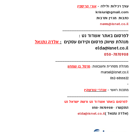
-
עורך רכילות ולילה -
אורי קריספין
krisiuri@gmail.com
כתבות מגזין ותרבות
news@isnet.co.il
____________________________
לפרסום באתר אשדוד נט :
מנהלת שיווק פרסום וקידום עסקים
:
אלדה נתנאל
elda@isnet.co.il
050-7870908
_______________________________
מרסל בן שמחו
ן
מנהלת מסחרית וחשבונות:
marsel@isnet.co.il
052-5855522
-
אנדרי טורשקין
מתכנת ראשי -
__________________________
לפרסום באתר אשדוד נט ורשת ישראל נט
התקשרו
-
050-7870908
(אלדה נתנאל )
elda@isnet.co.il