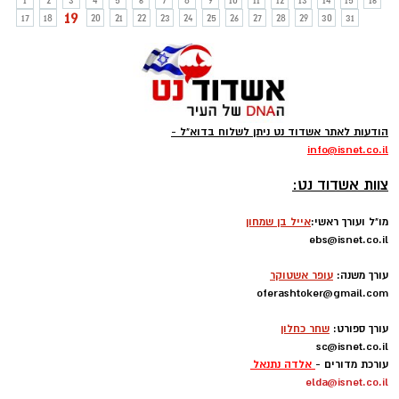
1
2
3
4
5
6
7
8
9
10
11
12
13
14
15
16
19
17
18
20
21
22
23
24
25
26
27
28
29
30
31
הודעות לאתר אשדוד נט ניתן לשלוח בדוא"ל -
info
@isnet.co.i
l
-
צוות אשדוד נט:
מו"ל ועורך ראשי:
אייל בן שמחון
ebs@isnet.co.il
-
עורך משנה:
עופר אשטוקר
oferashtoker@gmail.com
-
עורך ספורט:
שחר כחלון
sc@isnet.co.il
עורכת מדורים -
אלדה נתנאל
elda@isnet.co.il