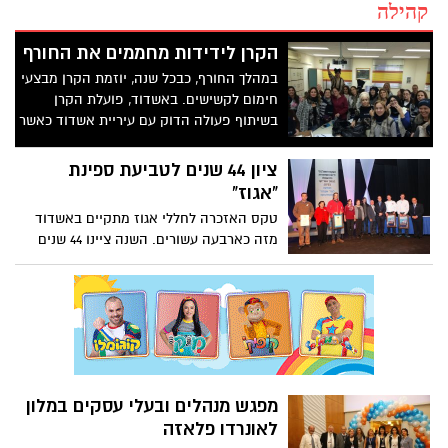
קהילה
הקרן לידידות מחממים את החורף
במהלך החורף, כבכל שנה, יוזמת הקרן מבצעי
חימום לקשישים. באשדוד, פועלת הקרן
בשיתוף פעולה הדוק עם עיריית אשדוד כאשר
המינהל לשירותים חברתיים, כמו גם במבצעים
אחרים במהלך השנה, מוביל ומתאם את
ציון 44 שנים לטביעת ספינת
מבצעי החימום בין הנהלת הקרן ונציגיה לבין
"אגוז"
ציבור מתנדבים ומוסדות החינוך בעיר.
טקס האזכרה לחללי אגוז מתקיים באשדוד
מזה כארבעה עשורים. השנה ציינו 44 שנים
לטביעתה של הספינה ואיתה מ"ד מעפילים
שעשו דרכם לחופי ישראל. בני נוער מתנועות
הנוער בעיר, חיילים ומפקדים מבסיס חיל הים
אשדוד, יקירי העיר, תושבים ותיקים ומשפחות
הנופלים השתתפו בטקס שהתקיים ביד
לבנים. ראש העיר ד"ר יחיאל לסרי ויו"ר ארגון
להנצחת חללי אגוז ופעיל המסגרת מר מאיר
מפגש מנהלים ובעלי עסקים במלון
כנפו נשאו דברים. השניים דברו על מפעלי
לאונרדו פלאזה
העלייה לארץ ישראל, במיוחד על רקע אירוע