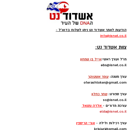
ובניית תפריט בריא מהמטבח האתיופי. טעים
ובריא
הודעות לאתר אשדוד נט ניתן לשלוח בדוא"ל -
info
@isnet.co.i
l
-
צוות אשדוד נט:
מו"ל ועורך ראשי:
אייל בן שמחון
ebs@isnet.co.il
-
עורך משנה:
עופר אשטוקר
oferashtoker@gmail.com
-
עורך ספורט:
שחר כחלון
sc@isnet.co.il
עורכת מדורים -
אלדה נתנאל
elda@isnet.co.il
-
עורך רכילות ולילה -
אורי קריספין
krisiuri@gmail.com