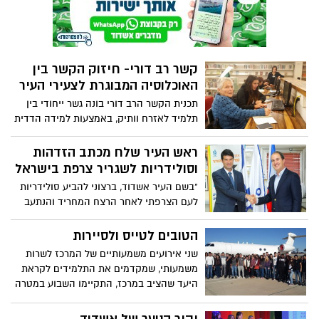
ארגנו עבור אלה את כנס יזמות במרכז כיוונים,
אליו הגיעו צעירים רבים. גולת הכותרת: אבי
כץ, מנכ"ל קופיקס שיתף את האורחים על
החלום, הדרך ועל ההצלחה!
קשר רב דורי- חיזוק הקשר בין
האוכלוסיה המבוגרת לצעירי העיר
תכנית הקשר הרב דורי בונה גשר ייחודי בין
תלמיד לאזרח וותיק, באמצעות למידה הדדית
וחוויה חינוכית-ערכית משותפת. התכנית
מופעלת על ידי בית התפוצות, המשרד
ראש העיר שלח מכתב הזדהות
לאזרחים וותיקים ומשרד החינוך, ב-18 בתי
וסולידריות לשגריר צרפת בישראל
ספר באשדוד – יסודיים ועל יסודיים.
"בשם העיר אשדוד, ברצוני להביע סולידריות
לעם הצרפתי לאחר הרצח המחריד והנתעב
של צוות העריכה של צ'רלי הבדו והקהילה
היהודית בפריז בשבוע שעבר", כך פתח ראש
הטובים לטייס ולסיירות
העיר אשדוד את מכתבו לשגריר צרפת
שני אירועים משמעותיים של המרכז לשרות
בישראל. הערב תערך עצרת בבית כנסת
משמעותי, שמקדמים את התלמידים לקראת
באשדוד, בנוכחות משפחות של חלק מבני
היעד שהציב במרכז, התקיימו השבוע במטרה
הערובה
לעודד גיוס ליחידות עילית בקרב תלמידי
אשדוד. שני האירועים היו מרגשים ומרתקים