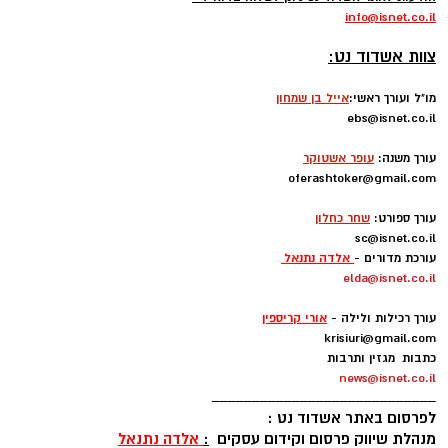
info
@isnet.co.i
l
-
צוות אשדוד נט:
מו"ל ועורך ראשי:
אייל בן שמחון
ebs@isnet.co.il
-
עורך משנה:
עופר אשטוקר
oferashtoker@gmail.com
-
עורך ספורט:
שחר כחלון
sc@isnet.co.il
עורכת מדורים -
אלדה נתנאל
elda@isnet.co.il
-
עורך רכילות ולילה -
אורי קריספין
krisiuri@gmail.com
כתבות מגזין ותרבות
news@isnet.co.il
____________________________
לפרסום באתר אשדוד נט :
מנהלת שיווק פרסום וקידום עסקים
:
אלדה נתנאל