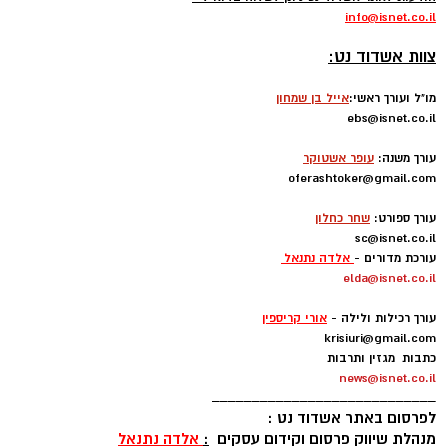
info
@isnet.co.i
l
-
צוות אשדוד נט:
מו"ל ועורך ראשי:
אייל בן שמחון
ebs@isnet.co.il
-
עורך משנה:
עופר אשטוקר
oferashtoker@gmail.com
-
עורך ספורט:
שחר כחלון
sc@isnet.co.il
עורכת מדורים -
אלדה נתנאל
elda@isnet.co.il
-
עורך רכילות ולילה -
אורי קריספין
krisiuri@gmail.com
כתבות מגזין ותרבות
news@isnet.co.il
____________________________
לפרסום באתר אשדוד נט :
מנהלת שיווק פרסום וקידום עסקים
:
אלדה נתנאל