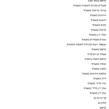
פרסום בבאר שבע
משרדים וחנויות להשכרה באשדוד
שרותי בריאות באשדוד
אירועים באשדוד
דרושים באשדוד
חוגים באשדוד
ארנונה באשדוד
עורכי דין באשדוד
שערים חשמליים באשדוד
Netips -רשת חברתית לחכמת ההמונים
פרסום באשדוד
אשדוד נט ויקיפדיה
פרסום כתבה שיווקית
עבודה באשדוד
כתבה באשדוד
אולמות אירועים באשדוד
דירה באשדוד
עו"ד פלילי באשדוד
עורך דין פלילי באשדוד
עורך דין באשדוד
קריית גת נט
חולון נט
פרסום