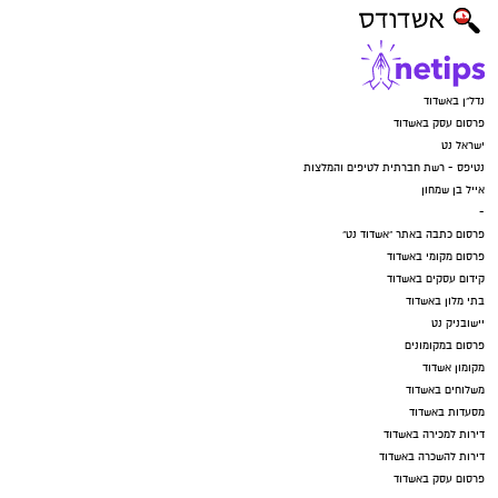
נדל"ן באשדוד
פרסום עסק באשדוד
ישראל נט
נטיפס - רשת חברתית לטיפים והמלצות
אייל בן שמחון
-
פרסום כתבה באתר "אשדוד נט"
פרסום מקומי באשדוד
קידום עסקים באשדוד
בתי מלון באשדוד
יישובניק נט
פרסום במקומונים
מקומון אשדוד
משלוחים באשדוד
מסעדות באשדוד
דירות למכירה באשדוד
דירות להשכרה באשדוד
פרסום עסק באשדוד