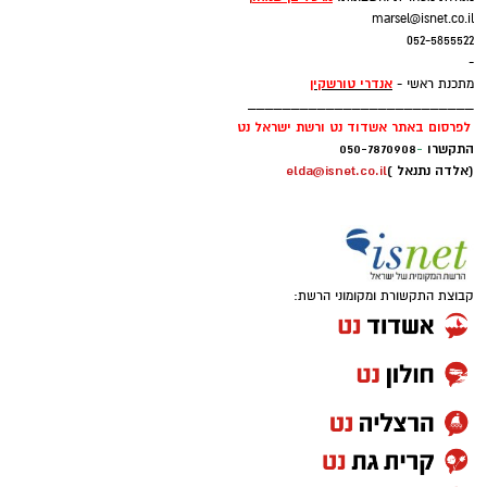
marsel@isnet.co.il
052-5855522
-
אנדרי טורשקין
מתכנת ראשי -
__________________________
לפרסום באתר אשדוד נט ורשת ישראל נט
התקשרו
-
050-7870908
(אלדה נתנאל )
elda@isnet.co.il
קבוצת התקשורת ומקומוני הרשת: