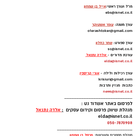
מו"ל ועורך ראשי:
אייל בן שמחון
ebs@isnet.co.il
-
עורך משנה:
עופר אשטוקר
oferashtoker@gmail.com
-
עורך ספורט:
שחר כחלון
sc@isnet.co.il
עורכת מדורים -
אלדה נתנאל
elda@isnet.co.il
-
עורך רכילות ולילה -
אורי קריספין
krisiuri@gmail.com
כתבות מגזין ותרבות
news@isnet.co.il
____________________________
לפרסום באתר אשדוד נט :
מנהלת שיווק פרסום וקידום עסקים
:
אלדה נתנאל
elda@isnet.co.il
050-7870908
_______________________________
מרסל בן שמחו
ן
מנהלת מסחרית וחשבונות: