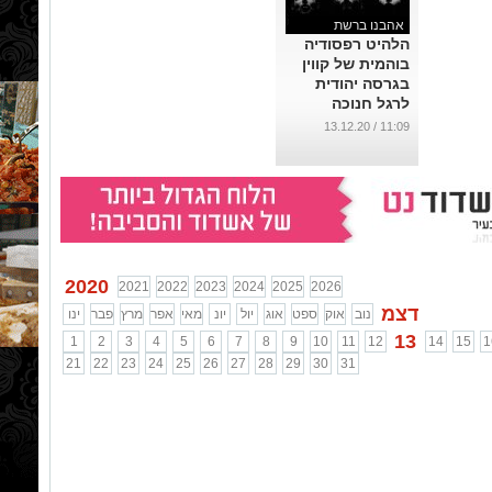
אהבנו ברשת
הלהיט רפסודיה
בוהמית של קווין
בגרסה יהודית
לרגל חנוכה
...
11:09 / 13.12.20
2020
2021
2022
2023
2024
2025
2026
דצמ
נוב
אוק
ספט
אוג
יול
יונ
מאי
אפר
מרץ
פבר
ינו
13
1
2
3
4
5
6
7
8
9
10
11
12
14
15
1
21
22
23
24
25
26
27
28
29
30
31