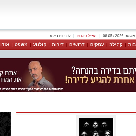
|
המייל האדום
|
לפרסום באתר
ות
קהילה
עסקים
דרושים
דירות
קולנוע
משפט
אודו